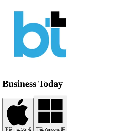
Business Today
下載 macOS 版
下載 Windows 版