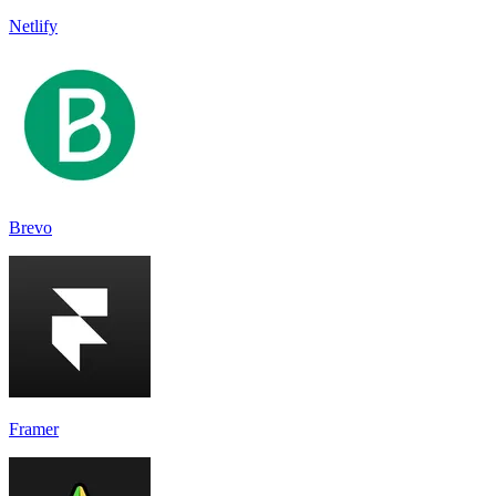
Netlify
Brevo
Framer