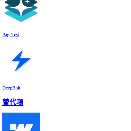
PageTest
DeepBolt
替代項