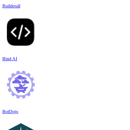
Builderall
Bind AI
BotDojo