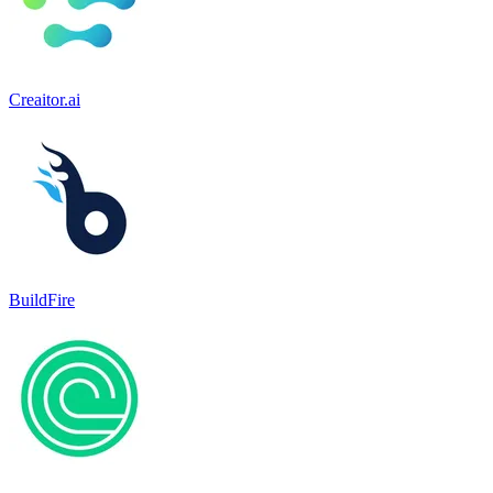
Creaitor.ai
BuildFire