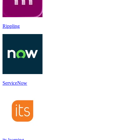
Rippling
ServiceNow
its learning