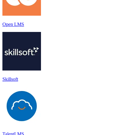
Open LMS
Skillsoft
TalentLMS