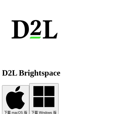
D2L Brightspace
下載 macOS 版
下載 Windows 版