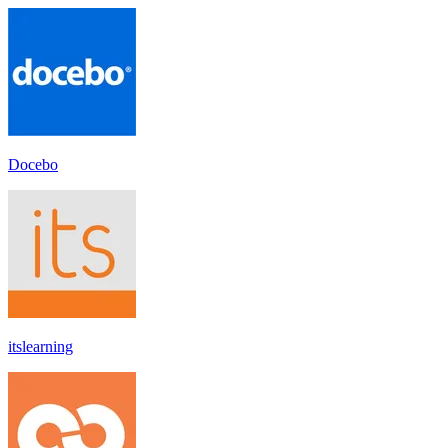
Docebo
itslearning