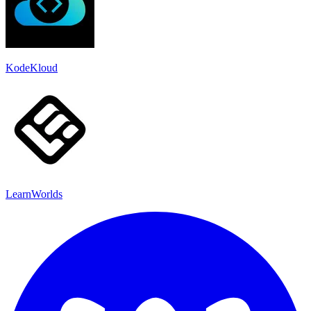
KodeKloud
LearnWorlds