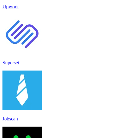
Upwork
Superset
Jobscan