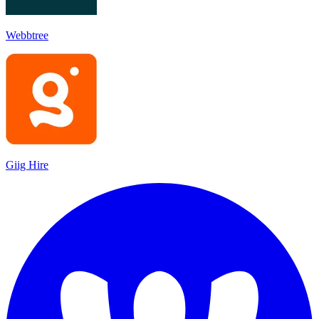
Webbtree
Giig Hire