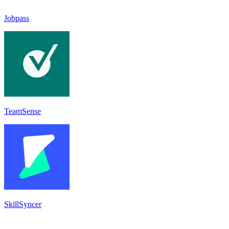
Jobpass
TeamSense
SkillSyncer