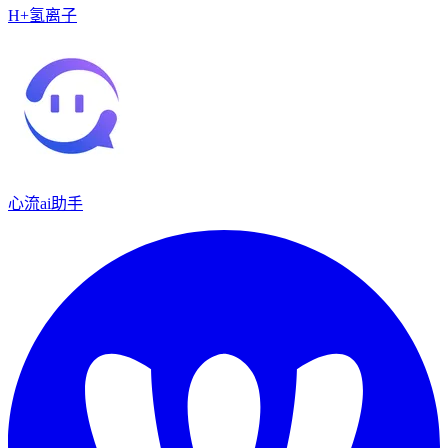
H+氢离子
心流ai助手