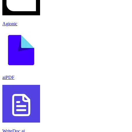
Agionic
aiPDF
WriteDoc.ai