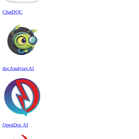
ChatDOC
docAnalyzer.AI
OpenDoc AI