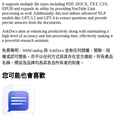
It supports multiple file types including PDF, DOCX, TXT, CSV,
EPUB and expands its utility by providing YouTube Link
processing as well. Additionally, this tool utilises advanced NLP
models like GPT-3.5 and GPT-4 to extract questions and provide
precise answers from the documents.
AskDocs aims at enhancing productivity along with maintaining a
high level of accuracy and fast processing time, effectively making it
a powerful research assistant.
免責聲明：WebCatalog 與 AskDocs 並無任何隸屬、關聯、授
權或認可關係，亦不以任何方式與其存在官方連結。所有產品
名稱、標誌及品牌均為其各自所有者的財產。
您可能也會喜歡