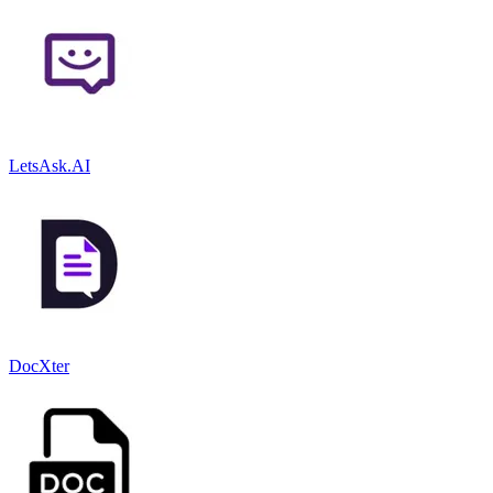
LetsAsk.AI
DocXter