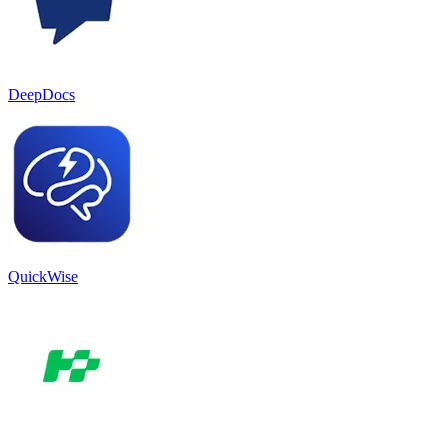
DeepDocs
QuickWise