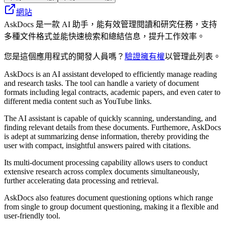
網站
AskDocs 是一款 AI 助手，能有效管理閱讀和研究任務，支持
多種文件格式並能快速檢索和總結信息，提升工作效率。
您是這個應用程式的開發人員嗎？
驗證擁有權
以管理此列表。
AskDocs is an AI assistant developed to efficiently manage reading
and research tasks. The tool can handle a variety of document
formats including legal contracts, academic papers, and even cater to
different media content such as YouTube links.
The AI assistant is capable of quickly scanning, understanding, and
finding relevant details from these documents. Furthemore, AskDocs
is adept at summarizing dense information, thereby providing the
user with compact, insightful answers paired with citations.
Its multi-document processing capability allows users to conduct
extensive research across complex documents simultaneously,
further accelerating data processing and retrieval.
AskDocs also features document questioning options which range
from single to group document questioning, making it a flexible and
user-friendly tool.