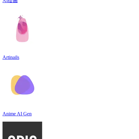
AI绘画
Artinails
Anime AI Gen