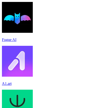
Fugue AI
A1.art