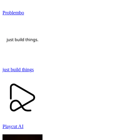
Problembo
just build things
Playcut AI