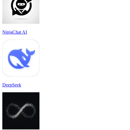
NinjaChat AI
DeepSeek