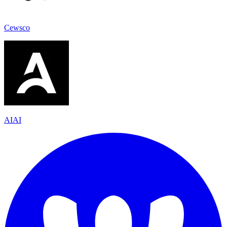
Cewsco
AIAI