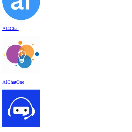
AI4Chat
AIChatOne