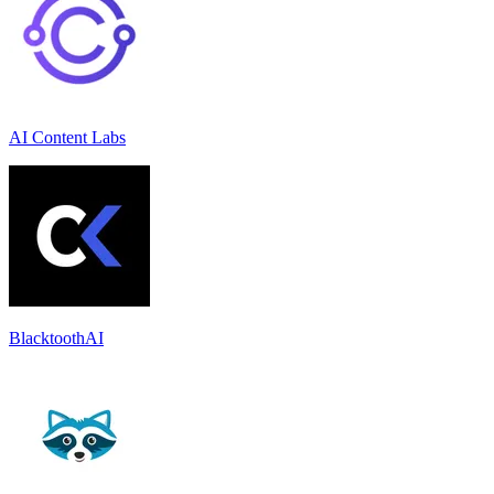
AI Content Labs
BlacktoothAI