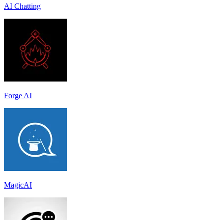
AI Chatting
Forge AI
MagicAI