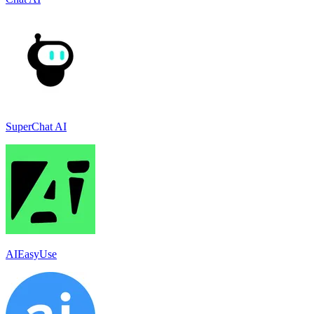
SuperChat AI
AIEasyUse