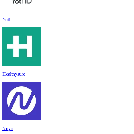
Yoti
Healthysure
Noyo