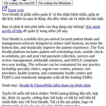
Tải xuống cho macOS
Tải xuống cho Windows
Trang web
Yosi Health là phần mềm quản lý và thu nhận bệnh nhân, giúp tự
đặt lịch, kiểm tra qua di động, thu tiền, khảo sát và nhắn tin bảo mật.
Bạn có phải là nhà phát triển của ứng dụng này không?
Xác minh
quyền sở hữu
để quản lý trang niêm yết này.
Yosi Health is a mobile-first pre-arrival focused patient intake and
management software designed to reduce staff burnout, increase the
bottom line, and drastically improve the patient experience. The Yosi
Health platform includes patient self-scheduling tools, mobile check-
in solutions, pre and post visit payment collection, surveys and
review management, telehealth solutions, and HIPAA compliant
two-way texting. The software can be customized for any practice
including specialty clinics, urgent care centers, primary care
providers, health systems, and community health centers and
FQHCs and seamlessly integrates with all the leading EMRs.
Danh mục
:
Health & Fitness
Phần mềm tham gia bệnh nhân
Tuyên bố miễn trừ trách nhiệm: WebCatalog không liên kết, hợp
tác, được ủy quyền, chứng thực bởi hoặc có bất kỳ mối liên hệ
chính thức nào với Yosi Health. Tất cả tên sản phẩm, logo và