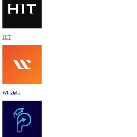
НІТ
Whizlabs