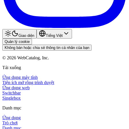
Giao diện
Tiếng Việt
Quản lý cookie
Không bán hoặc chia sẻ thông tin cá nhân của bạn
©
2026
WebCatalog, Inc.
Tải xuống
Ứng dụng máy tính
Tiện ích mở rộng trình duyệt
Ứng dụng web
Switchbar
Singlebox
Danh mục
Ứng dụng
Trò chơi
Danh mục