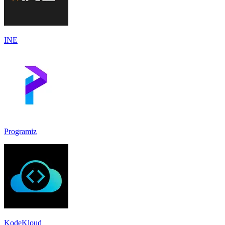
INE
Programiz
KodeKloud