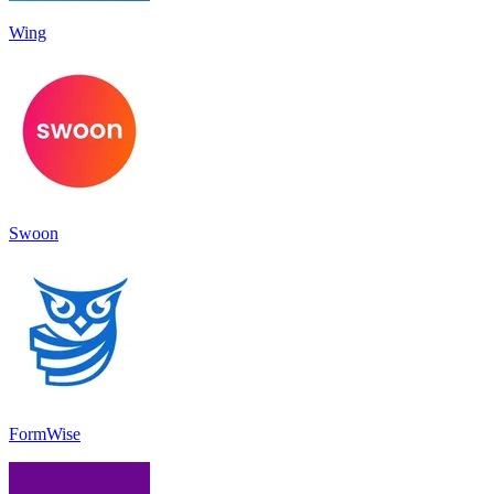
Wing
Swoon
FormWise