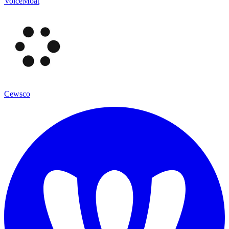
VoiceMoat
Cewsco