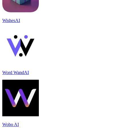
WishesAI
Word WandAI
Wobo AI