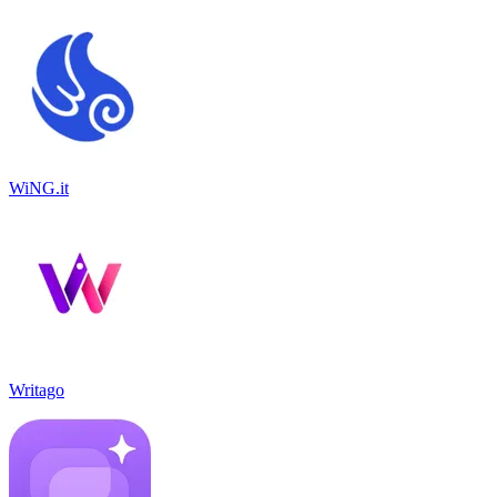
WiNG.it
Writago