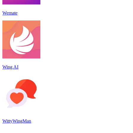
Wemate
Wing AI
WittyWingMan