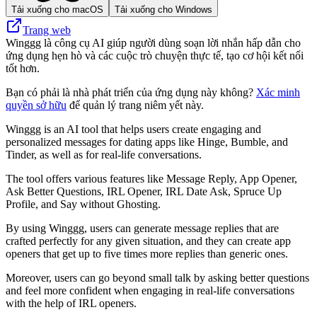
Tải xuống cho macOS
Tải xuống cho Windows
Trang web
Winggg là công cụ AI giúp người dùng soạn lời nhắn hấp dẫn cho
ứng dụng hẹn hò và các cuộc trò chuyện thực tế, tạo cơ hội kết nối
tốt hơn.
Bạn có phải là nhà phát triển của ứng dụng này không?
Xác minh
quyền sở hữu
để quản lý trang niêm yết này.
Winggg is an AI tool that helps users create engaging and
personalized messages for dating apps like Hinge, Bumble, and
Tinder, as well as for real-life conversations.
The tool offers various features like Message Reply, App Opener,
Ask Better Questions, IRL Opener, IRL Date Ask, Spruce Up
Profile, and Say without Ghosting.
By using Winggg, users can generate message replies that are
crafted perfectly for any given situation, and they can create app
openers that get up to five times more replies than generic ones.
Moreover, users can go beyond small talk by asking better questions
and feel more confident when engaging in real-life conversations
with the help of IRL openers.