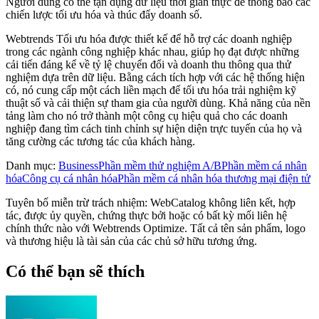
Người dùng có thể tận dụng dữ liệu thời gian thực để thông báo các
chiến lược tối ưu hóa và thúc đẩy doanh số.
Webtrends Tối ưu hóa được thiết kế để hỗ trợ các doanh nghiệp
trong các ngành công nghiệp khác nhau, giúp họ đạt được những
cải tiến đáng kể về tỷ lệ chuyển đổi và doanh thu thông qua thử
nghiệm dựa trên dữ liệu. Bằng cách tích hợp với các hệ thống hiện
có, nó cung cấp một cách liền mạch để tối ưu hóa trải nghiệm kỹ
thuật số và cải thiện sự tham gia của người dùng. Khả năng của nền
tảng làm cho nó trở thành một công cụ hiệu quả cho các doanh
nghiệp đang tìm cách tinh chỉnh sự hiện diện trực tuyến của họ và
tăng cường các tương tác của khách hàng.
Danh mục
:
Business
Phần mềm thử nghiệm A/B
Phần mềm cá nhân
hóa
Công cụ cá nhân hóa
Phần mềm cá nhân hóa thương mại điện tử
Tuyên bố miễn trừ trách nhiệm: WebCatalog không liên kết, hợp
tác, được ủy quyền, chứng thực bởi hoặc có bất kỳ mối liên hệ
chính thức nào với Webtrends Optimize. Tất cả tên sản phẩm, logo
và thương hiệu là tài sản của các chủ sở hữu tương ứng.
Có thể bạn sẽ thích