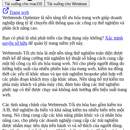
Tải xuống cho macOS
Tải xuống cho Windows
Trang web
Webtrends Optimize là nền tảng tối ưu hóa trang web giúp doanh
nghiệp tăng tỷ lệ chuyển đổi thông qua các công cụ thử nghiệm và
phân tích nâng cao.
Bạn có phải là nhà phát triển của ứng dụng này không?
Xác minh
quyền sở hữu
để quản lý trang niêm yết này.
Webtrends Tối ưu hóa là một nền tảng thử nghiệm toàn diện được
thiết kế để tăng cường trải nghiệm kỹ thuật số bằng cách cung cấp
một bộ công cụ tối ưu hóa trang web. Nó cho phép người dùng đo
lường hiệu suất của nhiều phiên bản của trang web, kiểm tra đồng
thời các yếu tố khác nhau và tạo trải nghiệm bespoke phù hợp với
các phân đoạn khách truy cập khác nhau. Nền tảng hỗ trợ kiểm tra
phía máy khách và phía máy chủ, đảm bảo rằng các thử nghiệm
phức tạp có thể được chạy mà không ảnh hưởng đến hiệu suất trang
web.
Các tính năng chính của Webtrends Tối ưu hóa bao gồm kiểm tra
A/B, thử nghiệm đa biến và khả năng kiểm tra nhiều biến trên một
trang. Nó cũng cung cấp các khả năng phân khúc và cá nhân hóa
nâng cao, cho phép các doanh nghiệp cung cấp các trải nghiệm
được nhắm mục tiêu dựa trên hành vi và sở thích của người dùng.