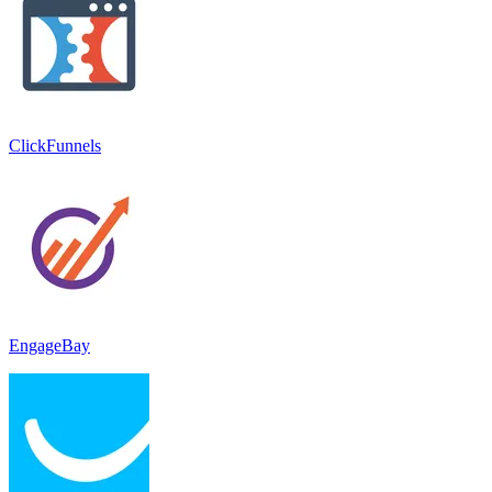
ClickFunnels
EngageBay