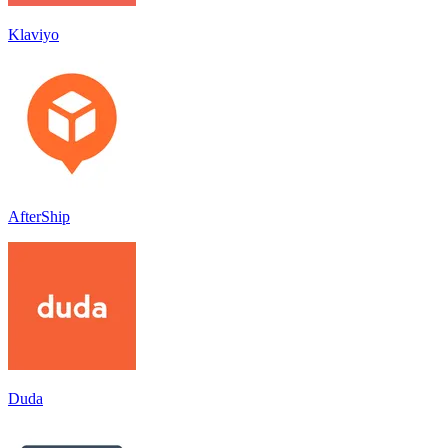
Klaviyo
AfterShip
Duda