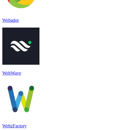
Webador
WebWave
WebzFactory