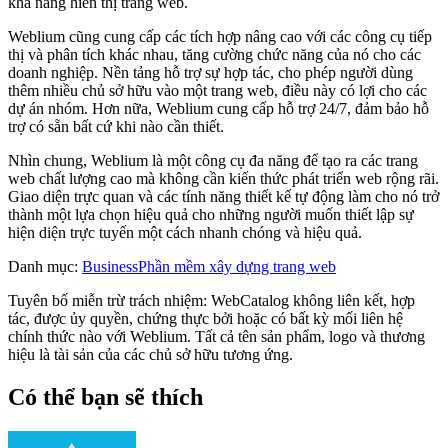
khả năng hiển thị trang web.
Weblium cũng cung cấp các tích hợp nâng cao với các công cụ tiếp
thị và phân tích khác nhau, tăng cường chức năng của nó cho các
doanh nghiệp. Nền tảng hỗ trợ sự hợp tác, cho phép người dùng
thêm nhiều chủ sở hữu vào một trang web, điều này có lợi cho các
dự án nhóm. Hơn nữa, Weblium cung cấp hỗ trợ 24/7, đảm bảo hỗ
trợ có sẵn bất cứ khi nào cần thiết.
Nhìn chung, Weblium là một công cụ đa năng để tạo ra các trang
web chất lượng cao mà không cần kiến ​​thức phát triển web rộng rãi.
Giao diện trực quan và các tính năng thiết kế tự động làm cho nó trở
thành một lựa chọn hiệu quả cho những người muốn thiết lập sự
hiện diện trực tuyến một cách nhanh chóng và hiệu quả.
Danh mục
:
Business
Phần mềm xây dựng trang web
Tuyên bố miễn trừ trách nhiệm: WebCatalog không liên kết, hợp
tác, được ủy quyền, chứng thực bởi hoặc có bất kỳ mối liên hệ
chính thức nào với Weblium. Tất cả tên sản phẩm, logo và thương
hiệu là tài sản của các chủ sở hữu tương ứng.
Có thể bạn sẽ thích