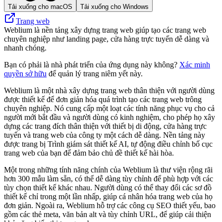
Tải xuống cho macOS
Tải xuống cho Windows
Trang web
Weblium là nền tảng xây dựng trang web giúp tạo các trang web
chuyên nghiệp như landing page, cửa hàng trực tuyến dễ dàng và
nhanh chóng.
Bạn có phải là nhà phát triển của ứng dụng này không?
Xác minh
quyền sở hữu
để quản lý trang niêm yết này.
Weblium là một nhà xây dựng trang web thân thiện với người dùng
được thiết kế để đơn giản hóa quá trình tạo các trang web trông
chuyên nghiệp. Nó cung cấp một loạt các tính năng phục vụ cho cả
người mới bắt đầu và người dùng có kinh nghiệm, cho phép họ xây
dựng các trang đích thân thiện với thiết bị di động, cửa hàng trực
tuyến và trang web của công ty một cách dễ dàng. Nền tảng này
được trang bị Trình giám sát thiết kế AI, tự động điều chỉnh bố cục
trang web của bạn để đảm bảo chủ đề thiết kế hài hòa.
Một trong những tính năng chính của Weblium là thư viện rộng rãi
hơn 300 mẫu làm sẵn, có thể dễ dàng tùy chỉnh để phù hợp với các
tùy chọn thiết kế khác nhau. Người dùng có thể thay đổi các sơ đồ
thiết kế chỉ trong một lần nhấp, giúp cá nhân hóa trang web của họ
đơn giản. Ngoài ra, Weblium hỗ trợ các công cụ SEO thiết yếu, bao
gồm các thẻ meta, văn bản alt và tùy chỉnh URL, để giúp cải thiện