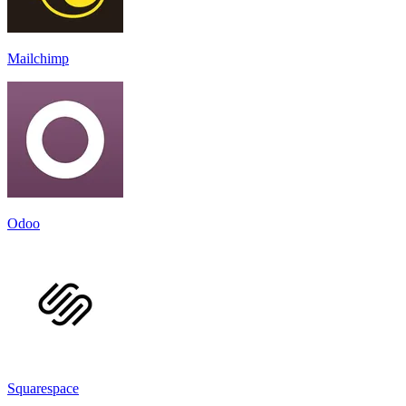
Mailchimp
Odoo
Squarespace