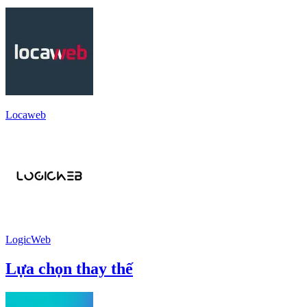
Locaweb
LogicWeb
Lựa chọn thay thế