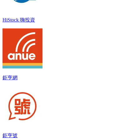
HiStock 嗨投資
鉅亨網
鉅亨號