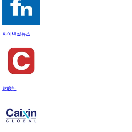
파이낸셜뉴스
财联社