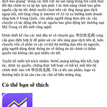
dịch hào quang" trong các lĩnh vực tài sản nặng trong bối cảnh thay
đổi địa chính trị và áp lực lạm phát. Các tính năng chính bao gồm
nguồn cấp tin tức được tuyển chọn trên các ứng dụng giao dịch
ngoại hối, mở rộng công ty internet về AI và xu hướng kinh doanh
rộng hơn ở Trung Quốc, cho phép người dùng theo dõi các câu
chuyện có tác động lớn từ các nguồn bao gồm động lực thương mại
Mỹ-Trung và đổi mới công nghệ.
Được thiết kế cho các nhà đầu tư và chuyên gia, 华尔街见闻 cung
cấp giao diện hợp lý để giám sát các nền tảng giao dịch tiền tệ, luân
chuyển vốn cổ phần và các cơ hội thị trường dựa trên tài nguyên,
giúp người dùng được thông tin về thông tin tài chính có thẩm
quyền mà không cần quá nhiều chi tiết.
Tuyên bố miễn trừ trách nhiệm: WebCatalog không liên kết, hợp
tác, được ủy quyền, chứng thực bởi hoặc có bất kỳ mối liên hệ
chính thức nào với 华尔街见闻. Tất cả tên sản phẩm, logo và
thương hiệu là tài sản của các chủ sở hữu tương ứng.
Có thể bạn sẽ thích