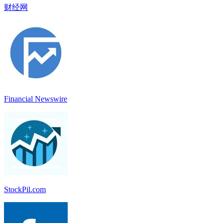
财经网
Financial Newswire
StockPil.com