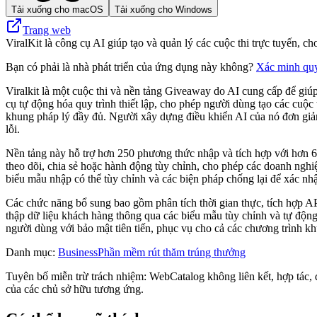
Tải xuống cho macOS
Tải xuống cho Windows
Trang web
ViralKit là công cụ AI giúp tạo và quản lý các cuộc thi trực tuyến, c
Bạn có phải là nhà phát triển của ứng dụng này không?
Xác minh qu
Viralkit là một cuộc thi và nền tảng Giveaway do AI cung cấp để giúp
cụ tự động hóa quy trình thiết lập, cho phép người dùng tạo các cuộc 
khung pháp lý đầy đủ. Người xây dựng điều khiển AI của nó đơn giản
lỗi.
Nền tảng này hỗ trợ hơn 250 phương thức nhập và tích hợp với hơn 6
theo dõi, chia sẻ hoặc hành động tùy chỉnh, cho phép các doanh nghi
biểu mẫu nhập có thể tùy chỉnh và các biện pháp chống lại để xác n
Các chức năng bổ sung bao gồm phân tích thời gian thực, tích hợp API 
thập dữ liệu khách hàng thông qua các biểu mẫu tùy chỉnh và tự động
người dùng với bảo mật tiên tiến, phục vụ cho cả các chương trình k
Danh mục
:
Business
Phần mềm rút thăm trúng thưởng
Tuyên bố miễn trừ trách nhiệm: WebCatalog không liên kết, hợp tác, đ
của các chủ sở hữu tương ứng.