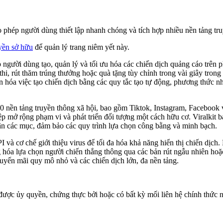
ho phép người dùng thiết lập nhanh chóng và tích hợp nhiều nền tảng tr
yền sở hữu
để quản lý trang niêm yết này.
 người dùng tạo, quản lý và tối ưu hóa các chiến dịch quảng cáo trên 
thi, rút ​​thăm trúng thưởng hoặc quà tặng tùy chỉnh trong vài giây tro
 hóa việc tạo chiến dịch bằng các quy tắc tạo tự động, phương thức n
0 nền tảng truyền thông xã hội, bao gồm Tiktok, Instagram, Facebook 
ệp mở rộng phạm vi và phát triển đối tượng một cách hữu cơ. Viralkit 
hận các mục, đảm bảo các quy trình lựa chọn công bằng và minh bạch.
và cơ chế giới thiệu virus để tối đa hóa khả năng hiển thị chiến dịch.
 hóa lựa chọn người chiến thắng thông qua các bản rút ngẫu nhiên hoặc
huyến mãi quy mô nhỏ và các chiến dịch lớn, đa nền tảng.
ược ủy quyền, chứng thực bởi hoặc có bất kỳ mối liên hệ chính thức nào