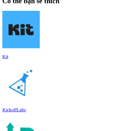
Có thể bạn sẽ thích
Kit
KickoffLabs