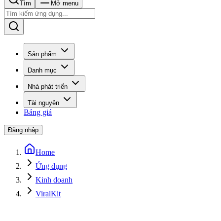
Tìm
Mở menu
Sản phẩm
Danh mục
Nhà phát triển
Tài nguyên
Bảng giá
Đăng nhập
Home
Ứng dụng
Kinh doanh
ViralKit