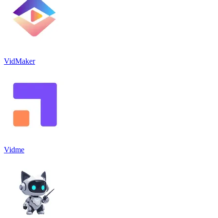
VidMaker
Vidme