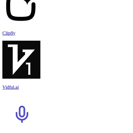
Clipfly
Vidful.ai