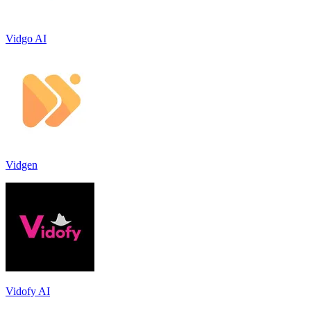
Vidgo AI
Vidgen
Vidofy AI