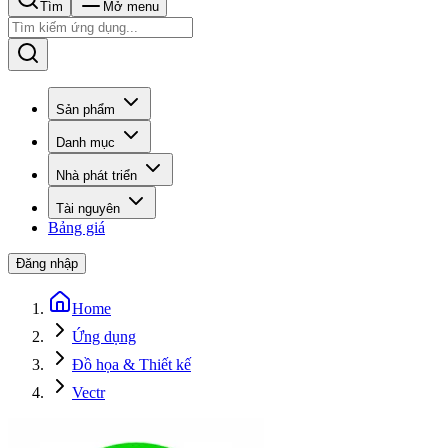
Tìm
Mở menu
Sản phẩm
Danh mục
Nhà phát triển
Tài nguyên
Bảng giá
Đăng nhập
Home
Ứng dụng
Đồ họa & Thiết kế
Vectr