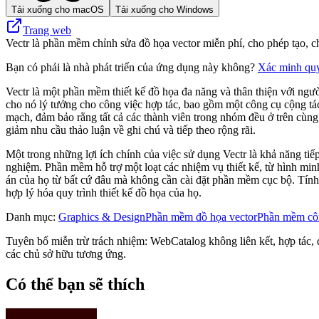
Tải xuống cho macOS
Tải xuống cho Windows
Trang web
Vectr là phần mềm chỉnh sửa đồ họa vector miễn phí, cho phép tạo, ch
Bạn có phải là nhà phát triển của ứng dụng này không?
Xác minh qu
Vectr là một phần mềm thiết kế đồ họa đa năng và thân thiện với ngườ
cho nó lý tưởng cho công việc hợp tác, bao gồm một công cụ cộng tác
mạch, đảm bảo rằng tất cả các thành viên trong nhóm đều ở trên cùng m
giảm nhu cầu thảo luận về ghi chú và tiếp theo rộng rãi.
Một trong những lợi ích chính của việc sử dụng Vectr là khả năng tiế
nghiệm. Phần mềm hỗ trợ một loạt các nhiệm vụ thiết kế, từ hình minh
án của họ từ bất cứ đâu mà không cần cài đặt phần mềm cục bộ. Tính l
hợp lý hóa quy trình thiết kế đồ họa của họ.
Danh mục
:
Graphics & Design
Phần mềm đồ họa vector
Phần mềm côn
Tuyên bố miễn trừ trách nhiệm: WebCatalog không liên kết, hợp tác, đ
các chủ sở hữu tương ứng.
Có thể bạn sẽ thích