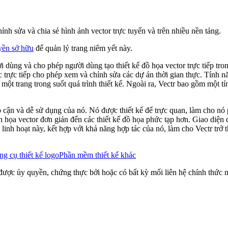
ỉnh sửa và chia sẻ hình ảnh vector trực tuyến và trên nhiều nền tảng.
yền sở hữu
để quản lý trang niêm yết này.
i dùng và cho phép người dùng tạo thiết kế đồ họa vector trực tiếp tro
 trực tiếp cho phép xem và chỉnh sửa các dự án thời gian thực. Tính 
ột trang trong suốt quá trình thiết kế. Ngoài ra, Vectr bao gồm một tín
p cận và dễ sử dụng của nó. Nó được thiết kế để trực quan, làm cho nó 
 họa vector đơn giản đến các thiết kế đồ họa phức tạp hơn. Giao diện 
inh hoạt này, kết hợp với khả năng hợp tác của nó, làm cho Vectr trở 
g cụ thiết kế logo
Phần mềm thiết kế khác
ược ủy quyền, chứng thực bởi hoặc có bất kỳ mối liên hệ chính thức nào