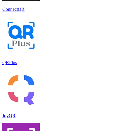
ConnectQR
QRPlus
JoyQR