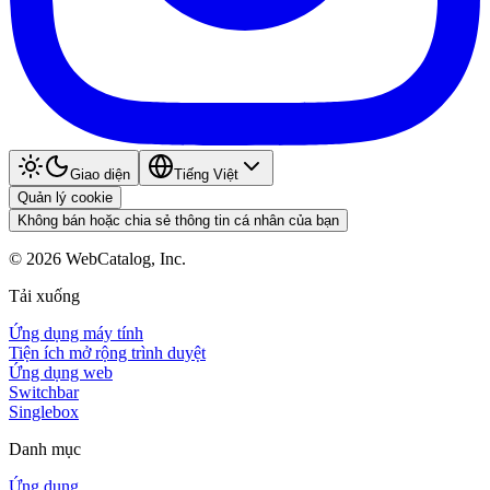
Giao diện
Tiếng Việt
Quản lý cookie
Không bán hoặc chia sẻ thông tin cá nhân của bạn
©
2026
WebCatalog, Inc.
Tải xuống
Ứng dụng máy tính
Tiện ích mở rộng trình duyệt
Ứng dụng web
Switchbar
Singlebox
Danh mục
Ứng dụng