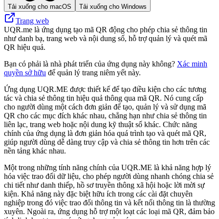
Tải xuống cho macOS
Tải xuống cho Windows
Trang web
UQR.me là ứng dụng tạo mã QR động cho phép chia sẻ thông tin
như danh bạ, trang web và nội dung số, hỗ trợ quản lý và quét mã
QR hiệu quả.
Bạn có phải là nhà phát triển của ứng dụng này không?
Xác minh
quyền sở hữu
để quản lý trang niêm yết này.
Ứng dụng UQR.ME được thiết kế để tạo điều kiện cho các tương
tác và chia sẻ thông tin hiệu quả thông qua mã QR. Nó cung cấp
cho người dùng một cách đơn giản để tạo, quản lý và sử dụng mã
QR cho các mục đích khác nhau, chẳng hạn như chia sẻ thông tin
liên lạc, trang web hoặc nội dung kỹ thuật số khác. Chức năng
chính của ứng dụng là đơn giản hóa quá trình tạo và quét mã QR,
giúp người dùng dễ dàng truy cập và chia sẻ thông tin hơn trên các
nền tảng khác nhau.
Một trong những tính năng chính của UQR.ME là khả năng hợp lý
hóa việc trao đổi dữ liệu, cho phép người dùng nhanh chóng chia sẻ
chi tiết như danh thiếp, hồ sơ truyền thông xã hội hoặc lời mời sự
kiện. Khả năng này đặc biệt hữu ích trong các cài đặt chuyên
nghiệp trong đó việc trao đổi thông tin và kết nối thông tin là thường
xuyên. Ngoài ra, ứng dụng hỗ trợ một loạt các loại mã QR, đảm bảo