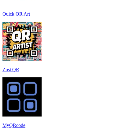
Quick QR Art
Zust QR
MyQRcode