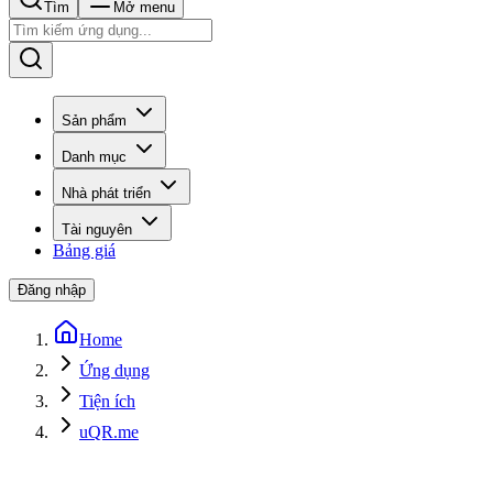
Tìm
Mở menu
Sản phẩm
Danh mục
Nhà phát triển
Tài nguyên
Bảng giá
Đăng nhập
Home
Ứng dụng
Tiện ích
uQR.me