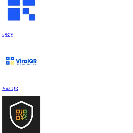
QRfy
ViralQR