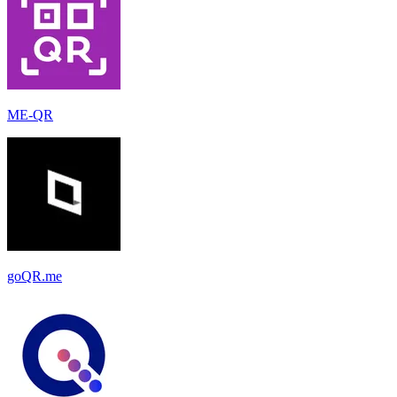
ME-QR
goQR.me