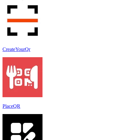
CreateYourQr
PlaceQR