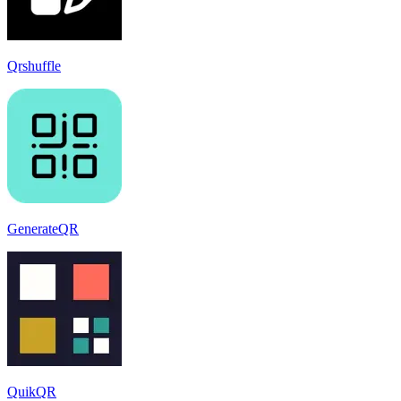
Qrshuffle
GenerateQR
QuikQR