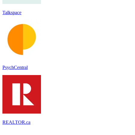
Talkspace
PsychCentral
REALTOR.ca