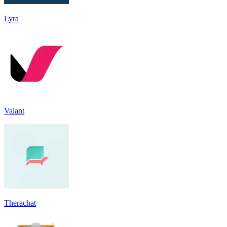
Lyra
Valant
Therachat