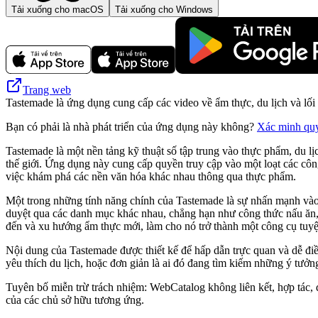
Tải xuống cho macOS
Tải xuống cho Windows
Trang web
Tastemade là ứng dụng cung cấp các video về ẩm thực, du lịch và lố
Bạn có phải là nhà phát triển của ứng dụng này không?
Xác minh qu
Tastemade là một nền tảng kỹ thuật số tập trung vào thực phẩm, du l
thế giới. Ứng dụng này cung cấp quyền truy cập vào một loạt các côn
việc khám phá các nền văn hóa khác nhau thông qua thực phẩm.
Một trong những tính năng chính của Tastemade là sự nhấn mạnh vào n
duyệt qua các danh mục khác nhau, chẳng hạn như công thức nấu ăn,
đến và xu hướng ẩm thực mới, làm cho nó trở thành một công cụ tuyệt
Nội dung của Tastemade được thiết kế để hấp dẫn trực quan và dễ đi
yêu thích du lịch, hoặc đơn giản là ai đó đang tìm kiếm những ý tư
Tuyên bố miễn trừ trách nhiệm: WebCatalog không liên kết, hợp tác, 
của các chủ sở hữu tương ứng.