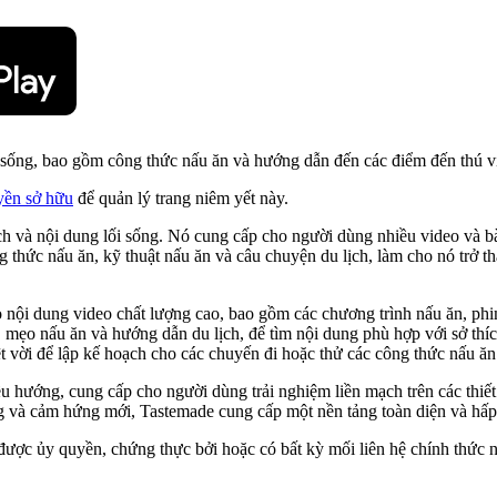
i sống, bao gồm công thức nấu ăn và hướng dẫn đến các điểm đến thú v
yền sở hữu
để quản lý trang niêm yết này.
ịch và nội dung lối sống. Nó cung cấp cho người dùng nhiều video và b
g thức nấu ăn, kỹ thuật nấu ăn và câu chuyện du lịch, làm cho nó trở
ội dung video chất lượng cao, bao gồm các chương trình nấu ăn, phim 
 mẹo nấu ăn và hướng dẫn du lịch, để tìm nội dung phù hợp với sở th
 vời để lập kế hoạch cho các chuyến đi hoặc thử các công thức nấu ăn 
ều hướng, cung cấp cho người dùng trải nghiệm liền mạch trên các thi
ởng và cảm hứng mới, Tastemade cung cấp một nền tảng toàn diện và hấ
được ủy quyền, chứng thực bởi hoặc có bất kỳ mối liên hệ chính thức nà