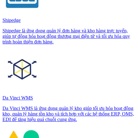
Shipedge
Shipedge là ứng dụng quản lý đơn hàng và kho hàng trực tuyến,
giúp tự động hóa hoạt động thương mại điện tử và tối ưu hóa quy
trình hoàn thiện đơn hàng.
Da Vinci WMS
Da Vinci WMS là ứng dụng quản lý kho giúp tối ưu hóa hoạt động
kho, quản lý hàng tồn kho và tích hợp với các hệ thống ERP, OMS,
EDI để tăng hiệu quả chuỗi cung ứng.