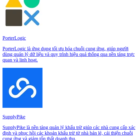
PorterLogic
PorterLogic là ứng dụng tối ưu hóa chuỗi cung ứng, giúp người
dùng quản lý dữ liệu và quy trình hiệu quả thông qua nền tảng trực
quan và linh hoạt.
SupplyPike
SupplyPike là nền tảng quản lý khấu trừ giúp các nhà cung cấp xác
định và phục hồi các khoản khấu trừ từ nhà bán lẻ, cải thiện chuỗi
cung ứng và giảm tổn thất doanh thu.