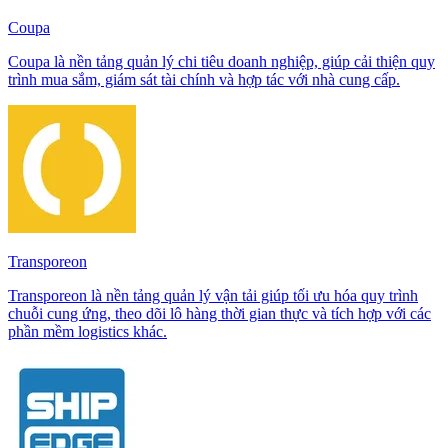
Coupa
Coupa là nền tảng quản lý chi tiêu doanh nghiệp, giúp cải thiện quy
trình mua sắm, giám sát tài chính và hợp tác với nhà cung cấp.
Transporeon
Transporeon là nền tảng quản lý vận tải giúp tối ưu hóa quy trình
chuỗi cung ứng, theo dõi lô hàng thời gian thực và tích hợp với các
phần mềm logistics khác.