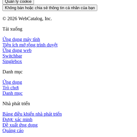
Quản lý cookie
Không bán hoặc chia sẻ thông tin cá nhân của bạn
©
2026
WebCatalog, Inc.
Tải xuống
Ứng dụng máy tính
Tiện ích mở rộng trình duyệt
Ứng dụng web
Switchbar
Singlebox
Danh mục
Ứng dụng
Trò chơi
Danh mục
Nhà phát triển
Bảng điều khiển nhà phát triển
Được xác minh
Đề xuất ứng dụng
Quảng cáo