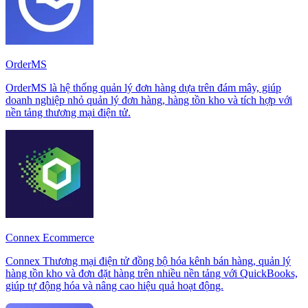
OrderMS
OrderMS là hệ thống quản lý đơn hàng dựa trên đám mây, giúp
doanh nghiệp nhỏ quản lý đơn hàng, hàng tồn kho và tích hợp với
nền tảng thương mại điện tử.
Connex Ecommerce
Connex Thương mại điện tử đồng bộ hóa kênh bán hàng, quản lý
hàng tồn kho và đơn đặt hàng trên nhiều nền tảng với QuickBooks,
giúp tự động hóa và nâng cao hiệu quả hoạt động.