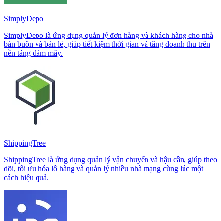
SimplyDepo
SimplyDepo là ứng dụng quản lý đơn hàng và khách hàng cho nhà
bán buôn và bán lẻ, giúp tiết kiệm thời gian và tăng doanh thu trên
nền tảng đám mây.
ShippingTree
ShippingTree là ứng dụng quản lý vận chuyển và hậu cần, giúp theo
dõi, tối ưu hóa lô hàng và quản lý nhiều nhà mạng cùng lúc một
cách hiệu quả.