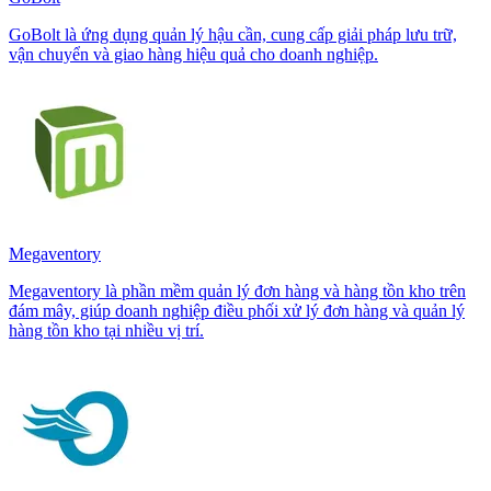
GoBolt là ứng dụng quản lý hậu cần, cung cấp giải pháp lưu trữ,
vận chuyển và giao hàng hiệu quả cho doanh nghiệp.
Megaventory
Megaventory là phần mềm quản lý đơn hàng và hàng tồn kho trên
đám mây, giúp doanh nghiệp điều phối xử lý đơn hàng và quản lý
hàng tồn kho tại nhiều vị trí.