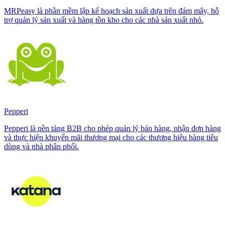
MRPeasy là phần mềm lập kế hoạch sản xuất dựa trên đám mây, hỗ
trợ quản lý sản xuất và hàng tồn kho cho các nhà sản xuất nhỏ.
Pepperi
Pepperi là nền tảng B2B cho phép quản lý bán hàng, nhận đơn hàng
và thực hiện khuyến mãi thương mại cho các thương hiệu hàng tiêu
dùng và nhà phân phối.