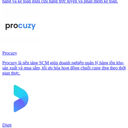
hàng và kế toán giữa cửa hàng trực tuyến và phần mềm kế toán.
Procuzy
Procuzy là nền tảng SCM giúp doanh nghiệp quản lý hàng tồn kho,
sản xuất và mua sắm, tối ưu hóa hoạt động chuỗi cung ứng theo thời
gian thực.
Digit