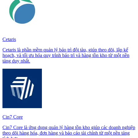
Cetaris
Cetaris là phần mềm quản lý bảo trì đội tàu, giúp theo dõi, lập kế
hoạch, và tối ưu hóa quy trình bảo trì và hàng tồn kho từ một nền
tảng duy nhất.
Cin7 Core
Cin7 Core là ứng dụng quản lý hàng tồn kho giúp các doanh nghiệp
theo dõi hàng hóa, đơn hàng và báo cáo tài chính từ một nền tảng