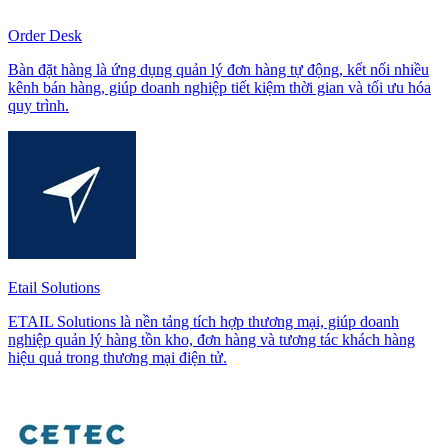
Order Desk
Bàn đặt hàng là ứng dụng quản lý đơn hàng tự động, kết nối nhiều
kênh bán hàng, giúp doanh nghiệp tiết kiệm thời gian và tối ưu hóa
quy trình.
Etail Solutions
ETAIL Solutions là nền tảng tích hợp thương mại, giúp doanh
nghiệp quản lý hàng tồn kho, đơn hàng và tương tác khách hàng
hiệu quả trong thương mại điện tử.