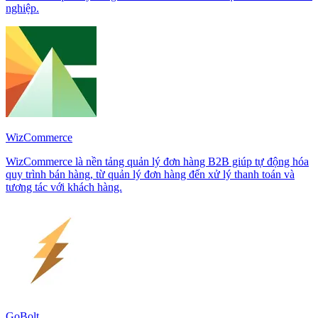
nghiệp.
WizCommerce
WizCommerce là nền tảng quản lý đơn hàng B2B giúp tự động hóa
quy trình bán hàng, từ quản lý đơn hàng đến xử lý thanh toán và
tương tác với khách hàng.
GoBolt