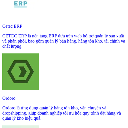
Cetec ERP
CETEC ERP là nền tảng ERP dựa trên web hỗ trợ quản lý sản xuất
và phân phối, bao gồm quản lý bán hàng, hàng tồn kho, tài chính và
chất lượng.
Ordoro
Ordoro là ứng dụng quản lý hàng tồn kho, vận chuyển và
dropshipping, giúp doanh nghiệp tối ưu hóa quy trình đặt hàng và
quản lý kho hiệu quả.