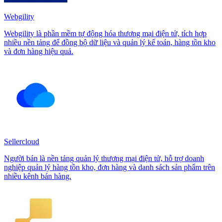
Webgility
Webgility là phần mềm tự động hóa thương mại điện tử, tích hợp
nhiều nền tảng để đồng bộ dữ liệu và quản lý kế toán, hàng tồn kho
và đơn hàng hiệu quả.
Sellercloud
Người bán là nền tảng quản lý thương mại điện tử, hỗ trợ doanh
nghiệp quản lý hàng tồn kho, đơn hàng và danh sách sản phẩm trên
nhiều kênh bán hàng.