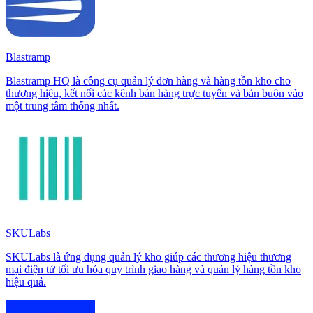
Blastramp
Blastramp HQ là công cụ quản lý đơn hàng và hàng tồn kho cho
thương hiệu, kết nối các kênh bán hàng trực tuyến và bán buôn vào
một trung tâm thống nhất.
SKULabs
SKULabs là ứng dụng quản lý kho giúp các thương hiệu thương
mại điện tử tối ưu hóa quy trình giao hàng và quản lý hàng tồn kho
hiệu quả.