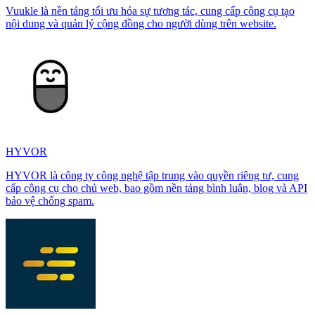
Vuukle là nền tảng tối ưu hóa sự tương tác, cung cấp công cụ tạo
nội dung và quản lý cộng đồng cho người dùng trên website.
HYVOR
HYVOR là công ty công nghệ tập trung vào quyền riêng tư, cung
cấp công cụ cho chủ web, bao gồm nền tảng bình luận, blog và API
bảo vệ chống spam.