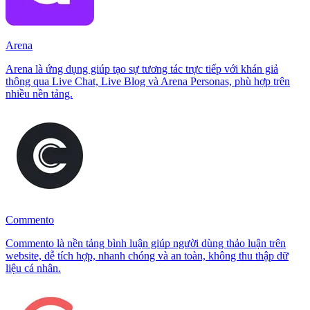
Arena
Arena là ứng dụng giúp tạo sự tương tác trực tiếp với khán giả
thông qua Live Chat, Live Blog và Arena Personas, phù hợp trên
nhiều nền tảng.
Commento
Commento là nền tảng bình luận giúp người dùng thảo luận trên
website, dễ tích hợp, nhanh chóng và an toàn, không thu thập dữ
liệu cá nhân.