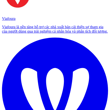
Viafoura
Viafoura là nền tảng hỗ trợ các nhà xuất bản cải thiện sự tham gia
của người dùng qua trải nghiệm cá nhân hóa và phân tích đối tượng.