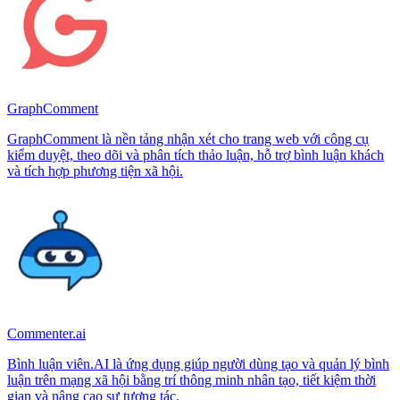
GraphComment
GraphComment là nền tảng nhận xét cho trang web với công cụ
kiểm duyệt, theo dõi và phân tích thảo luận, hỗ trợ bình luận khách
và tích hợp phương tiện xã hội.
Commenter.ai
Bình luận viên.AI là ứng dụng giúp người dùng tạo và quản lý bình
luận trên mạng xã hội bằng trí thông minh nhân tạo, tiết kiệm thời
gian và nâng cao sự tương tác.