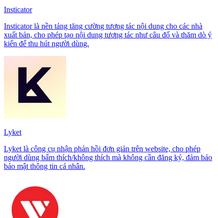
Insticator
Insticator là nền tảng tăng cường tương tác nội dung cho các nhà
xuất bản, cho phép tạo nội dung tương tác như câu đố và thăm dò ý
kiến để thu hút người dùng.
Lyket
Lyket là công cụ nhận phản hồi đơn giản trên website, cho phép
người dùng bấm thích/không thích mà không cần đăng ký, đảm bảo
bảo mật thông tin cá nhân.