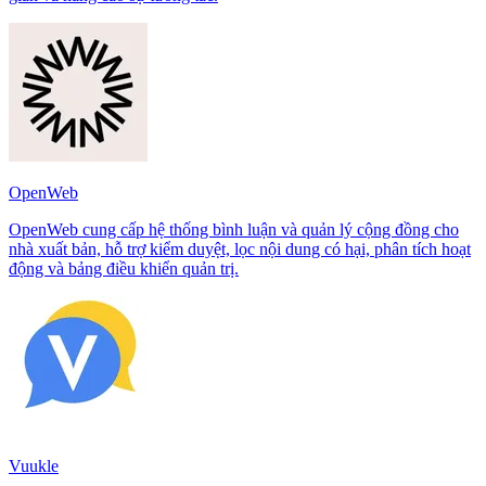
OpenWeb
OpenWeb cung cấp hệ thống bình luận và quản lý cộng đồng cho
nhà xuất bản, hỗ trợ kiểm duyệt, lọc nội dung có hại, phân tích hoạt
động và bảng điều khiển quản trị.
Vuukle