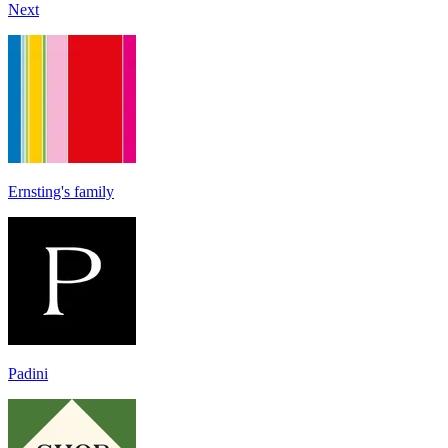
Next
Ernsting's family
Padini