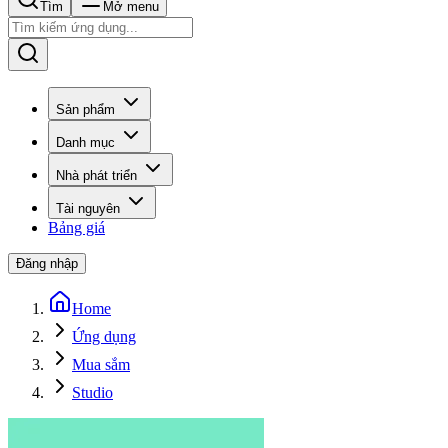
Tìm
Mở menu
Sản phẩm
Danh mục
Nhà phát triển
Tài nguyên
Bảng giá
Đăng nhập
Home
Ứng dụng
Mua sắm
Studio