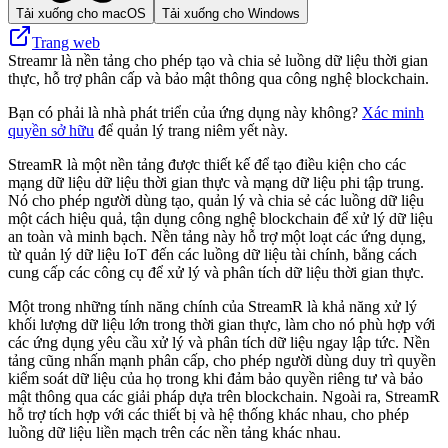
Tải xuống cho macOS
Tải xuống cho Windows
Trang web
Streamr là nền tảng cho phép tạo và chia sẻ luồng dữ liệu thời gian
thực, hỗ trợ phân cấp và bảo mật thông qua công nghệ blockchain.
Bạn có phải là nhà phát triển của ứng dụng này không?
Xác minh
quyền sở hữu
để quản lý trang niêm yết này.
StreamR là một nền tảng được thiết kế để tạo điều kiện cho các
mạng dữ liệu dữ liệu thời gian thực và mạng dữ liệu phi tập trung.
Nó cho phép người dùng tạo, quản lý và chia sẻ các luồng dữ liệu
một cách hiệu quả, tận dụng công nghệ blockchain để xử lý dữ liệu
an toàn và minh bạch. Nền tảng này hỗ trợ một loạt các ứng dụng,
từ quản lý dữ liệu IoT đến các luồng dữ liệu tài chính, bằng cách
cung cấp các công cụ để xử lý và phân tích dữ liệu thời gian thực.
Một trong những tính năng chính của StreamR là khả năng xử lý
khối lượng dữ liệu lớn trong thời gian thực, làm cho nó phù hợp với
các ứng dụng yêu cầu xử lý và phân tích dữ liệu ngay lập tức. Nền
tảng cũng nhấn mạnh phân cấp, cho phép người dùng duy trì quyền
kiểm soát dữ liệu của họ trong khi đảm bảo quyền riêng tư và bảo
mật thông qua các giải pháp dựa trên blockchain. Ngoài ra, StreamR
hỗ trợ tích hợp với các thiết bị và hệ thống khác nhau, cho phép
luồng dữ liệu liền mạch trên các nền tảng khác nhau.