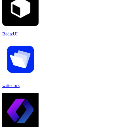
BadtzUI
writedocs