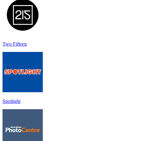
Two Fifteen
Spotlight