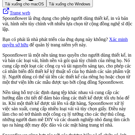
Tải xuống cho macOS
Tải xuống cho Windows
Trang web
Spoonflower là ứng dụng cho phép người dùng thiết kế, in và bán
vải, hình nền tùy chỉnh với nhiều lựa chọn từ cộng đồng nghệ sĩ độc
lập.
Bạn có phải là nhà phát triển của ứng dụng này không?
Xác minh
quyền sở hữu
để quản lý trang niêm yết này.
Spoonflower là một nền tảng trao quyền cho người dùng thiết kế, in
và bán các loại vải, hình nền và gói quà tùy chỉnh của riêng họ. Nó
cung cấp một loạt các công cụ và tài nguyên sáng tạo, cho phép các
cá nhân biến đổi thiết kế kỹ thuật số của họ thành các sản phẩm vật
lý. Người dùng có thể tải lên các thiết kế của riêng họ hoặc chọn từ
một thư viện lớn các mẫu được tạo bởi cộng đồng Spoonflower.
Nền tảng hỗ trợ các định dạng tệp khác nhau và cung cấp các
hướng dẫn chi tiết để đảm bảo rằng các thiết kế được tối ưu hóa để
in. Khi một thiết kế được tải lên và đặt hàng, Spoonflower xử lý
việc sản xuất, cung cấp nhiều loại vải và tùy chọn giấy. Điều này
làm cho nó trở thành một công cụ lý tưởng cho các thợ thủ công,
những người đam mê DIY và các doanh nghiệp nhỏ đang tìm cách
tạo ra hàng dệt may độc đáo và các mặt hàng trang trí nhà.