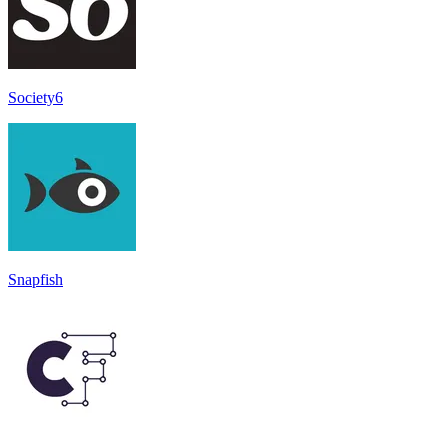
Society6
Snapfish