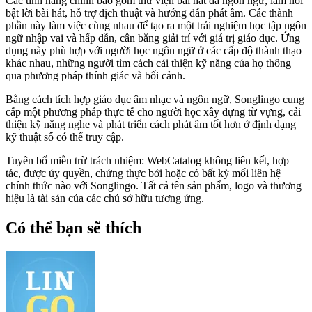
Các tính năng chính bao gồm thư viện bài hát đa ngôn ngữ, làm nổi
bật lời bài hát, hỗ trợ dịch thuật và hướng dẫn phát âm. Các thành
phần này làm việc cùng nhau để tạo ra một trải nghiệm học tập ngôn
ngữ nhập vai và hấp dẫn, cân bằng giải trí với giá trị giáo dục. Ứng
dụng này phù hợp với người học ngôn ngữ ở các cấp độ thành thạo
khác nhau, những người tìm cách cải thiện kỹ năng của họ thông
qua phương pháp thính giác và bối cảnh.
Bằng cách tích hợp giáo dục âm nhạc và ngôn ngữ, Songlingo cung
cấp một phương pháp thực tế cho người học xây dựng từ vựng, cải
thiện kỹ năng nghe và phát triển cách phát âm tốt hơn ở định dạng
kỹ thuật số có thể truy cập.
Tuyên bố miễn trừ trách nhiệm: WebCatalog không liên kết, hợp
tác, được ủy quyền, chứng thực bởi hoặc có bất kỳ mối liên hệ
chính thức nào với Songlingo. Tất cả tên sản phẩm, logo và thương
hiệu là tài sản của các chủ sở hữu tương ứng.
Có thể bạn sẽ thích