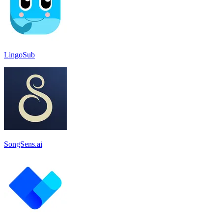
LingoSub
SongSens.ai