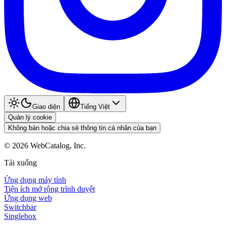
Giao diện
Tiếng Việt
Quản lý cookie
Không bán hoặc chia sẻ thông tin cá nhân của bạn
©
2026
WebCatalog, Inc.
Tải xuống
Ứng dụng máy tính
Tiện ích mở rộng trình duyệt
Ứng dụng web
Switchbar
Singlebox