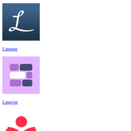
Linguee
Lingvist