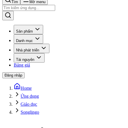
Tìm
Mở menu
Sản phẩm
Danh mục
Nhà phát triển
Tài nguyên
Bảng giá
Đăng nhập
Home
Ứng dụng
Giáo dục
Songlingo