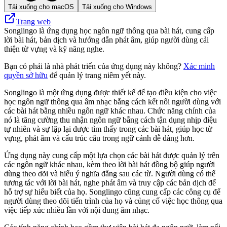
Tải xuống cho macOS
Tải xuống cho Windows
Trang web
Songlingo là ứng dụng học ngôn ngữ thông qua bài hát, cung cấp
lời bài hát, bản dịch và hướng dẫn phát âm, giúp người dùng cải
thiện từ vựng và kỹ năng nghe.
Bạn có phải là nhà phát triển của ứng dụng này không?
Xác minh
quyền sở hữu
để quản lý trang niêm yết này.
Songlingo là một ứng dụng được thiết kế để tạo điều kiện cho việc
học ngôn ngữ thông qua âm nhạc bằng cách kết nối người dùng với
các bài hát bằng nhiều ngôn ngữ khác nhau. Chức năng chính của
nó là tăng cường thu nhận ngôn ngữ bằng cách tận dụng nhịp điệu
tự nhiên và sự lặp lại được tìm thấy trong các bài hát, giúp học từ
vựng, phát âm và cấu trúc câu trong ngữ cảnh dễ dàng hơn.
Ứng dụng này cung cấp một lựa chọn các bài hát được quản lý trên
các ngôn ngữ khác nhau, kèm theo lời bài hát đồng bộ giúp người
dùng theo dõi và hiểu ý nghĩa đằng sau các từ. Người dùng có thể
tương tác với lời bài hát, nghe phát âm và truy cập các bản dịch để
hỗ trợ sự hiểu biết của họ. Songlingo cũng cung cấp các công cụ để
người dùng theo dõi tiến trình của họ và củng cố việc học thông qua
việc tiếp xúc nhiều lần với nội dung âm nhạc.