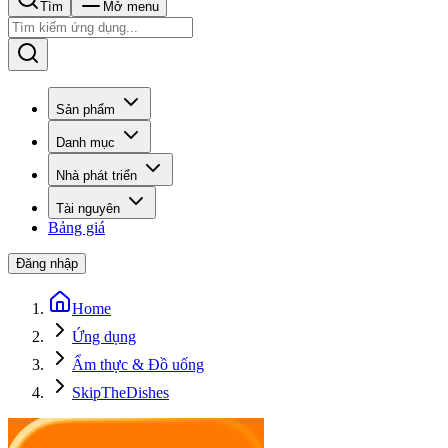
Tìm
Mở menu
Sản phẩm
Danh mục
Nhà phát triển
Tài nguyên
Bảng giá
Đăng nhập
Home
Ứng dụng
Ẩm thực & Đồ uống
SkipTheDishes