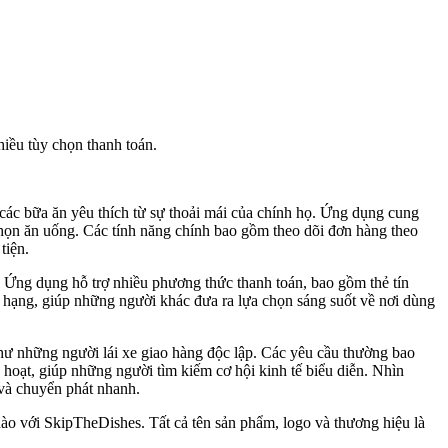
iều tùy chọn thanh toán.
các bữa ăn yêu thích từ sự thoải mái của chính họ. Ứng dụng cung
 chọn ăn uống. Các tính năng chính bao gồm theo dõi đơn hàng theo
tiện.
 Ứng dụng hỗ trợ nhiều phương thức thanh toán, bao gồm thẻ tín
ếp hạng, giúp những người khác đưa ra lựa chọn sáng suốt về nơi dùng
hư những người lái xe giao hàng độc lập. Các yêu cầu thường bao
nh hoạt, giúp những người tìm kiếm cơ hội kinh tế biểu diễn. Nhìn
 và chuyển phát nhanh.
nào với SkipTheDishes. Tất cả tên sản phẩm, logo và thương hiệu là