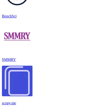
BenchSci
SMMRY
scopy.me