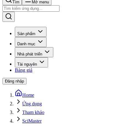
Tìm
Mở menu
Sản phẩm
Danh mục
Nhà phát triển
Tài nguyên
Bảng giá
Đăng nhập
Home
Ứng dụng
Tham khảo
SciMaster