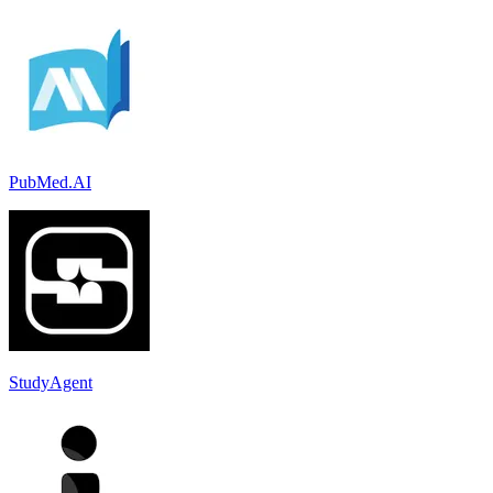
PubMed.AI
StudyAgent