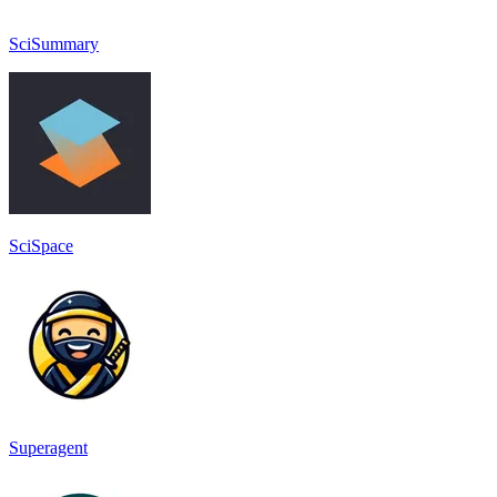
SciSummary
SciSpace
Superagent