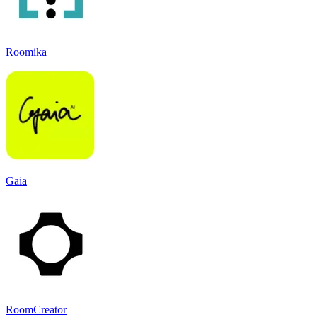
Roomika
Gaia
RoomCreator