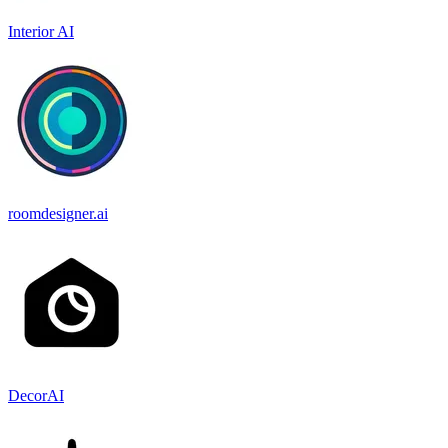
Interior AI
roomdesigner.ai
DecorAI