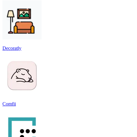
Decoratly
Comfii