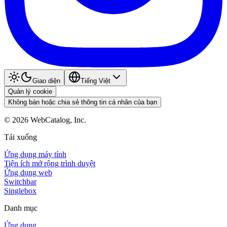
Giao diện
Tiếng Việt
Quản lý cookie
Không bán hoặc chia sẻ thông tin cá nhân của bạn
©
2026
WebCatalog, Inc.
Tải xuống
Ứng dụng máy tính
Tiện ích mở rộng trình duyệt
Ứng dụng web
Switchbar
Singlebox
Danh mục
Ứng dụng