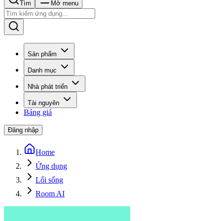
Tìm
Mở menu
Sản phẩm
Danh mục
Nhà phát triển
Tài nguyên
Bảng giá
Đăng nhập
Home
Ứng dụng
Lối sống
Room AI