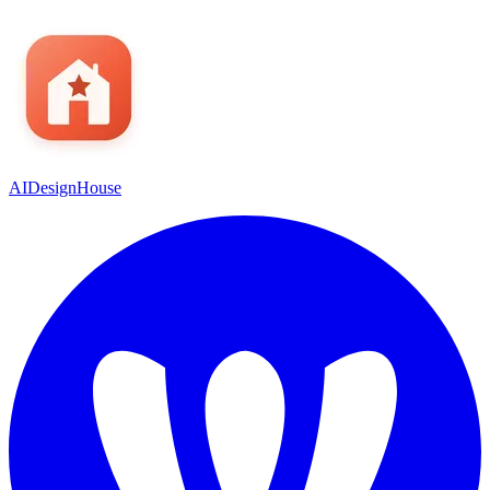
AIDesignHouse