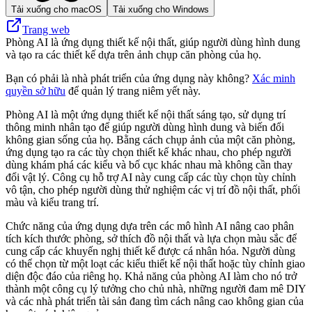
Tải xuống cho macOS
Tải xuống cho Windows
Trang web
Phòng AI là ứng dụng thiết kế nội thất, giúp người dùng hình dung
và tạo ra các thiết kế dựa trên ảnh chụp căn phòng của họ.
Bạn có phải là nhà phát triển của ứng dụng này không?
Xác minh
quyền sở hữu
để quản lý trang niêm yết này.
Phòng AI là một ứng dụng thiết kế nội thất sáng tạo, sử dụng trí
thông minh nhân tạo để giúp người dùng hình dung và biến đổi
không gian sống của họ. Bằng cách chụp ảnh của một căn phòng,
ứng dụng tạo ra các tùy chọn thiết kế khác nhau, cho phép người
dùng khám phá các kiểu và bố cục khác nhau mà không cần thay
đổi vật lý. Công cụ hỗ trợ AI này cung cấp các tùy chọn tùy chỉnh
vô tận, cho phép người dùng thử nghiệm các vị trí đồ nội thất, phối
màu và kiểu trang trí.
Chức năng của ứng dụng dựa trên các mô hình AI nâng cao phân
tích kích thước phòng, sở thích đồ nội thất và lựa chọn màu sắc để
cung cấp các khuyến nghị thiết kế được cá nhân hóa. Người dùng
có thể chọn từ một loạt các kiểu thiết kế nội thất hoặc tùy chỉnh giao
diện độc đáo của riêng họ. Khả năng của phòng AI làm cho nó trở
thành một công cụ lý tưởng cho chủ nhà, những người đam mê DIY
và các nhà phát triển tài sản đang tìm cách nâng cao không gian của