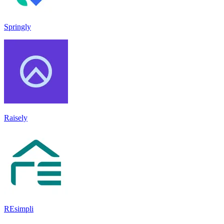
Springly
Raisely
REsimpli