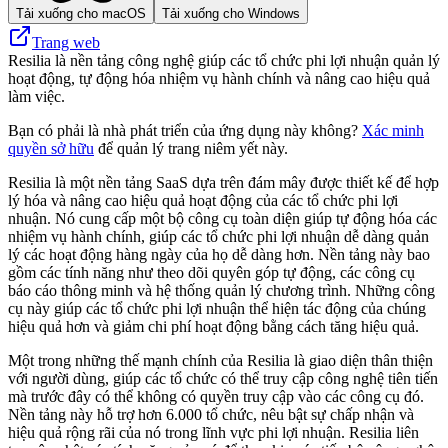
Tải xuống cho macOS
Tải xuống cho Windows
Trang web
Resilia là nền tảng công nghệ giúp các tổ chức phi lợi nhuận quản lý
hoạt động, tự động hóa nhiệm vụ hành chính và nâng cao hiệu quả
làm việc.
Bạn có phải là nhà phát triển của ứng dụng này không?
Xác minh
quyền sở hữu
để quản lý trang niêm yết này.
Resilia là một nền tảng SaaS dựa trên đám mây được thiết kế để hợp
lý hóa và nâng cao hiệu quả hoạt động của các tổ chức phi lợi
nhuận. Nó cung cấp một bộ công cụ toàn diện giúp tự động hóa các
nhiệm vụ hành chính, giúp các tổ chức phi lợi nhuận dễ dàng quản
lý các hoạt động hàng ngày của họ dễ dàng hơn. Nền tảng này bao
gồm các tính năng như theo dõi quyên góp tự động, các công cụ
báo cáo thông minh và hệ thống quản lý chương trình. Những công
cụ này giúp các tổ chức phi lợi nhuận thể hiện tác động của chúng
hiệu quả hơn và giảm chi phí hoạt động bằng cách tăng hiệu quả.
Một trong những thế mạnh chính của Resilia là giao diện thân thiện
với người dùng, giúp các tổ chức có thể truy cập công nghệ tiên tiến
mà trước đây có thể không có quyền truy cập vào các công cụ đó.
Nền tảng này hỗ trợ hơn 6.000 tổ chức, nêu bật sự chấp nhận và
hiệu quả rộng rãi của nó trong lĩnh vực phi lợi nhuận. Resilia liên