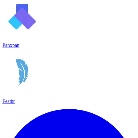
Panxpan
Feathr