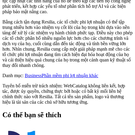
tục cập nhật các tính năng của nó để theo kịp các tiến bộ công nghệ
phát triển, kết hợp các yếu tố như phân tích hỗ trợ AI và các biện
pháp bảo mật nâng cao.
Bằng cách tận dụng Resilia, các tổ chức phi lợi nhuận có thể tập
trung nhiều hơn vào nhiệm vụ cốt lõi của họ trong khi dựa vào nền
tảng để xử lý các nhiệm vụ hành chính phức tạp. Điều này cho phép
các tổ chức phân bổ nhiều nguồn lực hơn cho các chương trình và
dịch vụ của họ, cuối cùng dẫn đến tác động và tính bền vững lớn
hơn. Nhìn chung, Resilia cung cấp một giải pháp mạnh mẽ cho các
tổ chức phi lợi nhuận đang tìm cách hiện đại hóa hoạt động của họ
và cải thiện hiệu quả chung của họ trong một cảnh quan kỹ thuật số
thay đổi nhanh chóng.
Danh mục
:
Business
Phần mềm phi lợi nhuận khác
Tuyên bố miễn trừ trách nhiệm: WebCatalog không liên kết, hợp
tác, được ủy quyền, chứng thực bởi hoặc có bất kỳ mối liên hệ
chính thức nào với Resilia. Tất cả tên sản phẩm, logo và thương
hiệu là tài sản của các chủ sở hữu tương ứng.
Có thể bạn sẽ thích