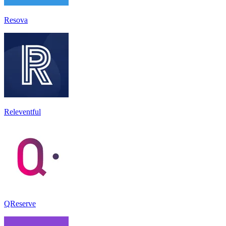
Resova
Releventful
QReserve