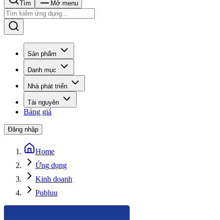
Tìm
Mở menu
Sản phẩm
Danh mục
Nhà phát triển
Tài nguyên
Bảng giá
Đăng nhập
Home
Ứng dụng
Kinh doanh
Publuu