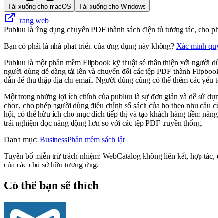
Tải xuống cho macOS
Tải xuống cho Windows
Trang web
Publuu là ứng dụng chuyển PDF thành sách điện tử tương tác, cho phép 
Bạn có phải là nhà phát triển của ứng dụng này không?
Xác minh qu
Publuu là một phần mềm Flipbook kỹ thuật số thân thiện với người dù
người dùng dễ dàng tải lên và chuyển đổi các tệp PDF thành Flipboo
dẫn để thu thập địa chỉ email. Người dùng cũng có thể thêm các yếu t
Một trong những lợi ích chính của publuu là sự đơn giản và dễ sử dụ
chọn, cho phép người dùng điều chỉnh sổ sách của họ theo nhu cầu c
hội, có thể hữu ích cho mục đích tiếp thị và tạo khách hàng tiềm năn
trải nghiệm đọc năng động hơn so với các tệp PDF truyền thống.
Danh mục
:
Business
Phần mềm sách lật
Tuyên bố miễn trừ trách nhiệm: WebCatalog không liên kết, hợp tác, đ
của các chủ sở hữu tương ứng.
Có thể bạn sẽ thích