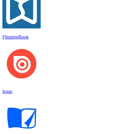
FlippingBook
Issuu