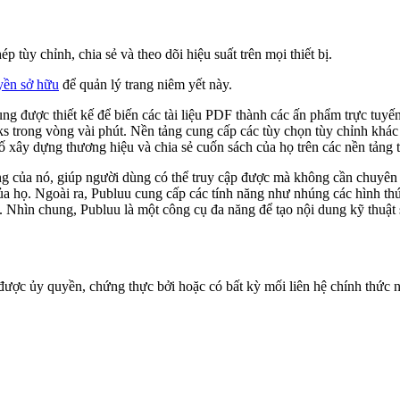
tùy chỉnh, chia sẻ và theo dõi hiệu suất trên mọi thiết bị.
yền sở hữu
để quản lý trang niêm yết này.
ng được thiết kế để biến các tài liệu PDF thành các ấn phẩm trực tuyế
ks trong vòng vài phút. Nền tảng cung cấp các tùy chọn tùy chỉnh kh
ố xây dựng thương hiệu và chia sẻ cuốn sách của họ trên các nền tảng 
ng của nó, giúp người dùng có thể truy cập được mà không cần chuyên 
ủa họ. Ngoài ra, Publuu cung cấp các tính năng như nhúng các hình thứ
g. Nhìn chung, Publuu là một công cụ đa năng để tạo nội dung kỹ thuật
ược ủy quyền, chứng thực bởi hoặc có bất kỳ mối liên hệ chính thức nà