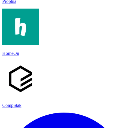
Prophia
HomeOn
CompStak