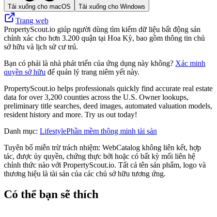
Tải xuống cho macOS
Tải xuống cho Windows
Trang web
PropertyScout.io giúp người dùng tìm kiếm dữ liệu bất động sản
chính xác cho hơn 3.200 quận tại Hoa Kỳ, bao gồm thông tin chủ
sở hữu và lịch sử cư trú.
Bạn có phải là nhà phát triển của ứng dụng này không?
Xác minh
quyền sở hữu
để quản lý trang niêm yết này.
PropertyScout.io helps professionals quickly find accurate real estate
data for over 3,200 counties across the U.S. Owner lookups,
preliminary title searches, deed images, automated valuation models,
resident history and more. Try us out today!
Danh mục
:
Lifestyle
Phần mềm thông minh tài sản
Tuyên bố miễn trừ trách nhiệm: WebCatalog không liên kết, hợp
tác, được ủy quyền, chứng thực bởi hoặc có bất kỳ mối liên hệ
chính thức nào với PropertyScout.io. Tất cả tên sản phẩm, logo và
thương hiệu là tài sản của các chủ sở hữu tương ứng.
Có thể bạn sẽ thích