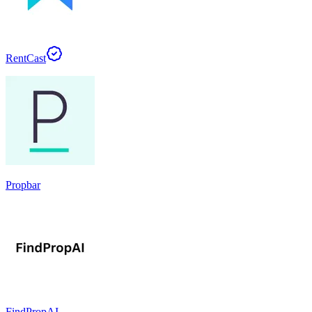
RentCast
Propbar
FindPropAI