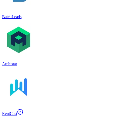
BatchLeads
Archistar
RentCast