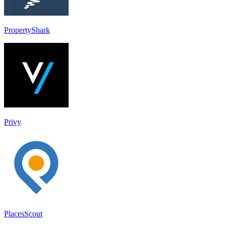
PropertyShark
Privy
PlacesScout