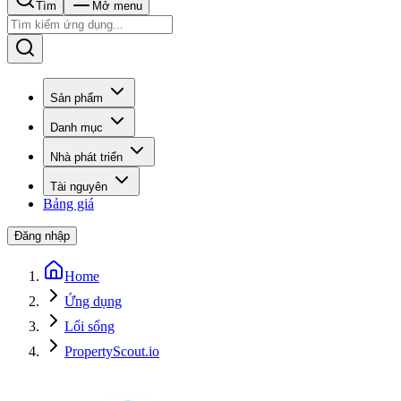
Tìm
Mở menu
Sản phẩm
Danh mục
Nhà phát triển
Tài nguyên
Bảng giá
Đăng nhập
Home
Ứng dụng
Lối sống
PropertyScout.io