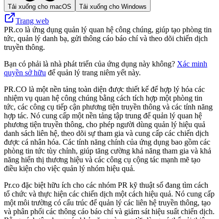
Tải xuống cho macOS
Tải xuống cho Windows
Trang web
PR.co là ứng dụng quản lý quan hệ công chúng, giúp tạo phòng tin
tức, quản lý danh bạ, gửi thông cáo báo chí và theo dõi chiến dịch
truyền thông.
Bạn có phải là nhà phát triển của ứng dụng này không?
Xác minh
quyền sở hữu
để quản lý trang niêm yết này.
PR.CO là một nền tảng toàn diện được thiết kế để hợp lý hóa các
nhiệm vụ quan hệ công chúng bằng cách tích hợp một phòng tin
tức, các công cụ tiếp cận phương tiện truyền thông và các tính năng
hợp tác. Nó cung cấp một nền tảng tập trung để quản lý quan hệ
phương tiện truyền thông, cho phép người dùng quản lý hiệu quả
danh sách liên hệ, theo dõi sự tham gia và cung cấp các chiến dịch
được cá nhân hóa. Các tính năng chính của ứng dụng bao gồm các
phòng tin tức tùy chỉnh, giúp tăng cường khả năng tham gia và khả
năng hiển thị thương hiệu và các công cụ cộng tác mạnh mẽ tạo
điều kiện cho việc quản lý nhóm hiệu quả.
Pr.co đặc biệt hữu ích cho các nhóm PR kỹ thuật số đang tìm cách
tổ chức và thực hiện các chiến dịch một cách hiệu quả. Nó cung cấp
một môi trường có cấu trúc để quản lý các liên hệ truyền thông, tạo
và phân phối các thông cáo báo chí và giám sát hiệu suất chiến dịch.