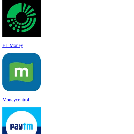
ET Money
Moneycontrol