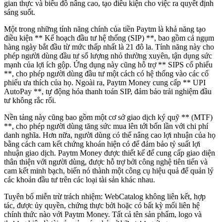
gian thực và biểu đồ nâng cao, tạo điều kiện cho việc ra quyết định
sáng suốt.
Một trong những tính năng chính của tiền Paytm là khả năng tạo
điều kiện ** Kế hoạch đầu tư hệ thống (SIP) **, bao gồm cả ngụm
hàng ngày bắt đầu từ mức thấp nhất là 21 đô la. Tính năng này cho
phép người dùng đầu tư số lượng nhỏ thường xuyên, tận dụng sức
mạnh của lợi ích gộp. Ứng dụng này cũng hỗ trợ ** SIPS cổ phiếu
**, cho phép người dùng đầu tư một cách có hệ thống vào các cổ
phiếu ưa thích của họ. Ngoài ra, Paytm Money cung cấp ** UPI
AutoPay **, tự động hóa thanh toán SIP, đảm bảo trải nghiệm đầu
tư không rắc rối.
Nền tảng này cũng bao gồm một cơ sở giao dịch ký quỹ ** (MTF)
**, cho phép người dùng tăng sức mua lên tới bốn lần với chi phí
danh nghĩa. Hơn nữa, người dùng có thể nâng cao lợi nhuận của họ
bằng cách cam kết chứng khoán hiện có để đảm bảo tỷ suất lợi
nhuận giao dịch. Paytm Money được thiết kế để cung cấp giao diện
thân thiện với người dùng, được hỗ trợ bởi công nghệ tiên tiến và
cam kết minh bạch, biến nó thành một công cụ hiệu quả để quản lý
các khoản đầu tư trên các loại tài sản khác nhau.
Tuyên bố miễn trừ trách nhiệm: WebCatalog không liên kết, hợp
tác, được ủy quyền, chứng thực bởi hoặc có bất kỳ mối liên hệ
chính thức nào với Paytm Money. Tất cả tên sản phẩm, logo và