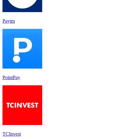
Paytm
PointPay
TCInvest