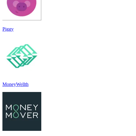
Piggy
MoneyWellth