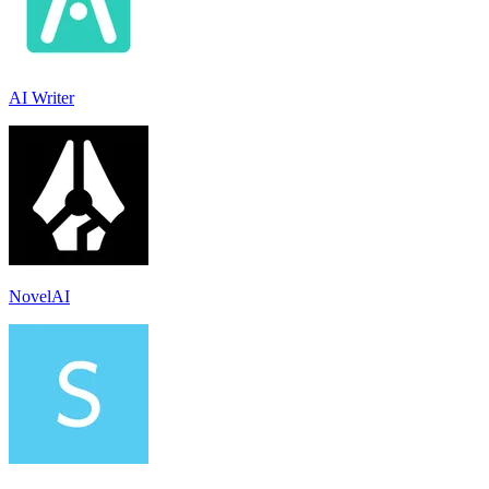
AI Writer
NovelAI