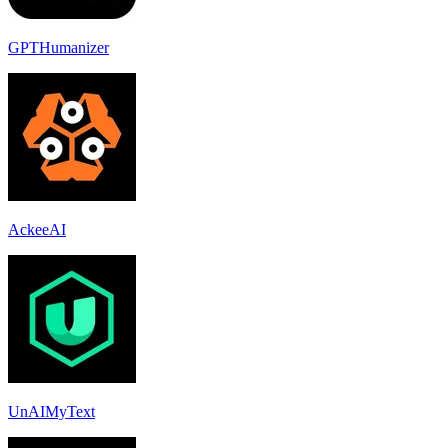
GPTHumanizer
AckeeAI
UnAIMyText