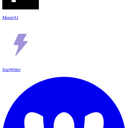
MusetAI
SupWriter