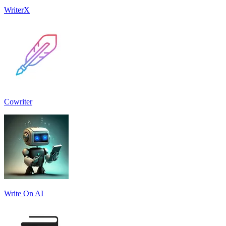
WriterX
Cowriter
Write On AI