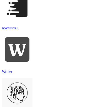
novelistAI
Writier