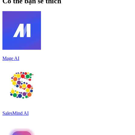
Có thể bạn sẽ thích
Mage AI
SalesMind AI