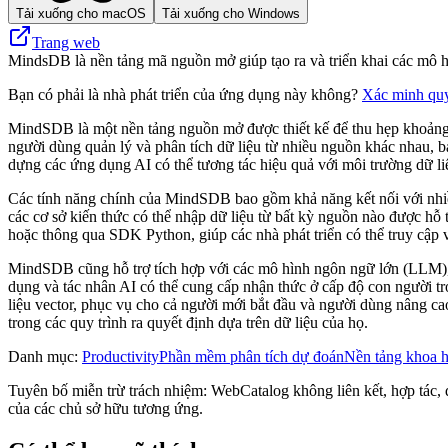
Tải xuống cho macOS
Tải xuống cho Windows
Trang web
MindsDB là nền tảng mã nguồn mở giúp tạo ra và triển khai các mô hì
Bạn có phải là nhà phát triển của ứng dụng này không?
Xác minh qu
MindSDB là một nền tảng nguồn mở được thiết kế để thu hẹp khoảng c
người dùng quản lý và phân tích dữ liệu từ nhiều nguồn khác nhau, b
dựng các ứng dụng AI có thể tương tác hiệu quả với môi trường dữ li
Các tính năng chính của MindSDB bao gồm khả năng kết nối với nhiề
các cơ sở kiến ​​thức có thể nhập dữ liệu từ bất kỳ nguồn nào được h
hoặc thông qua SDK Python, giúp các nhà phát triển có thể truy cập
MindSDB cũng hỗ trợ tích hợp với các mô hình ngôn ngữ lớn (LLM), c
dụng và tác nhân AI có thể cung cấp nhận thức ở cấp độ con người t
liệu vector, phục vụ cho cả người mới bắt đầu và người dùng nâng 
trong các quy trình ra quyết định dựa trên dữ liệu của họ.
Danh mục
:
Productivity
Phần mềm phân tích dự đoán
Nền tảng khoa h
Tuyên bố miễn trừ trách nhiệm: WebCatalog không liên kết, hợp tác, 
của các chủ sở hữu tương ứng.