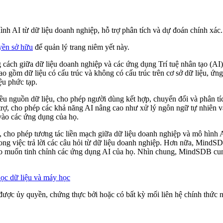
nh AI từ dữ liệu doanh nghiệp, hỗ trợ phân tích và dự đoán chính xác.
yền sở hữu
để quản lý trang niêm yết này.
ách giữa dữ liệu doanh nghiệp và các ứng dụng Trí tuệ nhân tạo (AI)
ao gồm dữ liệu có cấu trúc và không có cấu trúc trên cơ sở dữ liệu, ứ
ệu phức tạp.
u nguồn dữ liệu, cho phép người dùng kết hợp, chuyển đổi và phân tí
ỗ trợ, cho phép các khả năng AI nâng cao như xử lý ngôn ngữ tự nhiên 
 vào các ứng dụng của họ.
ho phép tương tác liền mạch giữa dữ liệu doanh nghiệp và mô hình AI
rong việc trả lời các câu hỏi từ dữ liệu doanh nghiệp. Hơn nữa, MindS
cao muốn tinh chỉnh các ứng dụng AI của họ. Nhìn chung, MindSDB cu
ọc dữ liệu và máy học
được ủy quyền, chứng thực bởi hoặc có bất kỳ mối liên hệ chính thức nà