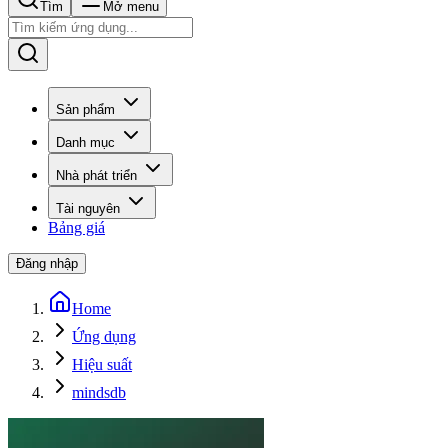
Tìm
Mở menu
Sản phẩm
Danh mục
Nhà phát triển
Tài nguyên
Bảng giá
Đăng nhập
Home
Ứng dụng
Hiệu suất
mindsdb