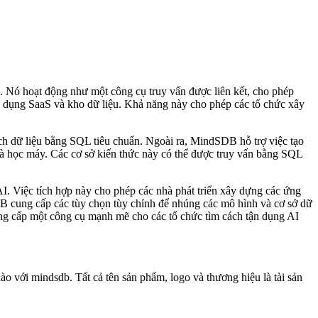
. Nó hoạt động như một công cụ truy vấn được liên kết, cho phép
ng dụng SaaS và kho dữ liệu. Khả năng này cho phép các tổ chức xây
ch dữ liệu bằng SQL tiêu chuẩn. Ngoài ra, MindSDB hỗ trợ việc tạo
và học máy. Các cơ sở kiến ​​thức này có thể được truy vấn bằng SQL
. Việc tích hợp này cho phép các nhà phát triển xây dựng các ứng
DB cung cấp các tùy chọn tùy chỉnh để nhúng các mô hình và cơ sở dữ
ng cấp một công cụ mạnh mẽ cho các tổ chức tìm cách tận dụng AI
o với mindsdb. Tất cả tên sản phẩm, logo và thương hiệu là tài sản