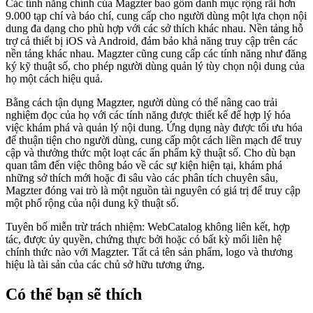
Các tính năng chính của Magzter bao gồm danh mục rộng rãi hơn
9.000 tạp chí và báo chí, cung cấp cho người dùng một lựa chọn nội
dung đa dạng cho phù hợp với các sở thích khác nhau. Nền tảng hỗ
trợ cả thiết bị iOS và Android, đảm bảo khả năng truy cập trên các
nền tảng khác nhau. Magzter cũng cung cấp các tính năng như đăng
ký kỹ thuật số, cho phép người dùng quản lý tùy chọn nội dung của
họ một cách hiệu quả.
Bằng cách tận dụng Magzter, người dùng có thể nâng cao trải
nghiệm đọc của họ với các tính năng được thiết kế để hợp lý hóa
việc khám phá và quản lý nội dung. Ứng dụng này được tối ưu hóa
để thuận tiện cho người dùng, cung cấp một cách liền mạch để truy
cập và thưởng thức một loạt các ấn phẩm kỹ thuật số. Cho dù bạn
quan tâm đến việc thông báo về các sự kiện hiện tại, khám phá
những sở thích mới hoặc đi sâu vào các phân tích chuyên sâu,
Magzter đóng vai trò là một nguồn tài nguyên có giá trị để truy cập
một phổ rộng của nội dung kỹ thuật số.
Tuyên bố miễn trừ trách nhiệm: WebCatalog không liên kết, hợp
tác, được ủy quyền, chứng thực bởi hoặc có bất kỳ mối liên hệ
chính thức nào với Magzter. Tất cả tên sản phẩm, logo và thương
hiệu là tài sản của các chủ sở hữu tương ứng.
Có thể bạn sẽ thích