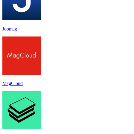
Joomag
MagCloud