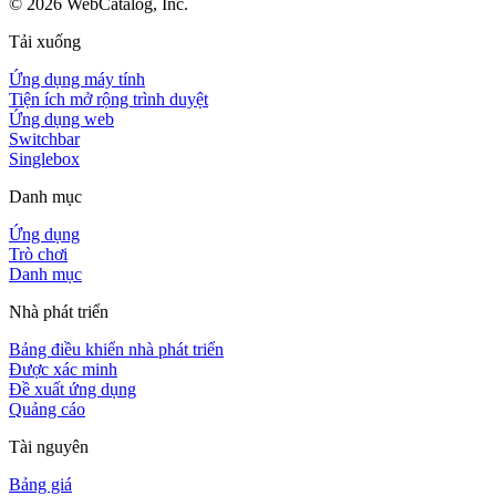
©
2026
WebCatalog, Inc.
Tải xuống
Ứng dụng máy tính
Tiện ích mở rộng trình duyệt
Ứng dụng web
Switchbar
Singlebox
Danh mục
Ứng dụng
Trò chơi
Danh mục
Nhà phát triển
Bảng điều khiển nhà phát triển
Được xác minh
Đề xuất ứng dụng
Quảng cáo
Tài nguyên
Bảng giá