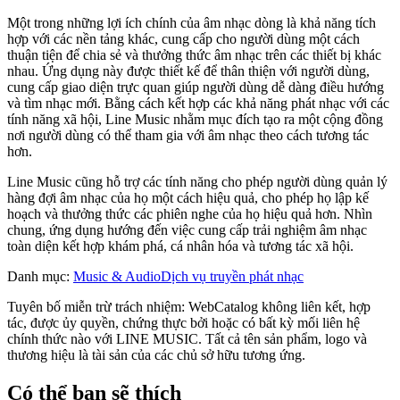
Một trong những lợi ích chính của âm nhạc dòng là khả năng tích
hợp với các nền tảng khác, cung cấp cho người dùng một cách
thuận tiện để chia sẻ và thưởng thức âm nhạc trên các thiết bị khác
nhau. Ứng dụng này được thiết kế để thân thiện với người dùng,
cung cấp giao diện trực quan giúp người dùng dễ dàng điều hướng
và tìm nhạc mới. Bằng cách kết hợp các khả năng phát nhạc với các
tính năng xã hội, Line Music nhằm mục đích tạo ra một cộng đồng
nơi người dùng có thể tham gia với âm nhạc theo cách tương tác
hơn.
Line Music cũng hỗ trợ các tính năng cho phép người dùng quản lý
hàng đợi âm nhạc của họ một cách hiệu quả, cho phép họ lập kế
hoạch và thưởng thức các phiên nghe của họ hiệu quả hơn. Nhìn
chung, ứng dụng hướng đến việc cung cấp trải nghiệm âm nhạc
toàn diện kết hợp khám phá, cá nhân hóa và tương tác xã hội.
Danh mục
:
Music & Audio
Dịch vụ truyền phát nhạc
Tuyên bố miễn trừ trách nhiệm: WebCatalog không liên kết, hợp
tác, được ủy quyền, chứng thực bởi hoặc có bất kỳ mối liên hệ
chính thức nào với LINE MUSIC. Tất cả tên sản phẩm, logo và
thương hiệu là tài sản của các chủ sở hữu tương ứng.
Có thể bạn sẽ thích