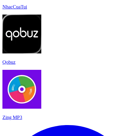
NhacCuaTui
Qobuz
Zing MP3