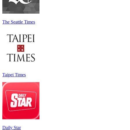
The Seattle Times
Taipei Times
Daily Star