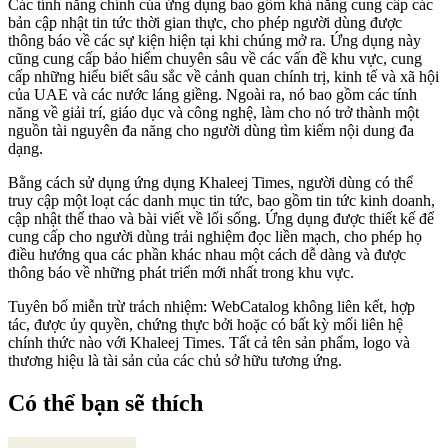
Các tính năng chính của ứng dụng bao gồm khả năng cung cấp các
bản cập nhật tin tức thời gian thực, cho phép người dùng được
thông báo về các sự kiện hiện tại khi chúng mở ra. Ứng dụng này
cũng cung cấp bảo hiểm chuyên sâu về các vấn đề khu vực, cung
cấp những hiểu biết sâu sắc về cảnh quan chính trị, kinh tế và xã hội
của UAE và các nước láng giềng. Ngoài ra, nó bao gồm các tính
năng về giải trí, giáo dục và công nghệ, làm cho nó trở thành một
nguồn tài nguyên đa năng cho người dùng tìm kiếm nội dung đa
dạng.
Bằng cách sử dụng ứng dụng Khaleej Times, người dùng có thể
truy cập một loạt các danh mục tin tức, bao gồm tin tức kinh doanh,
cập nhật thể thao và bài viết về lối sống. Ứng dụng được thiết kế để
cung cấp cho người dùng trải nghiệm đọc liền mạch, cho phép họ
điều hướng qua các phần khác nhau một cách dễ dàng và được
thông báo về những phát triển mới nhất trong khu vực.
Tuyên bố miễn trừ trách nhiệm: WebCatalog không liên kết, hợp
tác, được ủy quyền, chứng thực bởi hoặc có bất kỳ mối liên hệ
chính thức nào với Khaleej Times. Tất cả tên sản phẩm, logo và
thương hiệu là tài sản của các chủ sở hữu tương ứng.
Có thể bạn sẽ thích