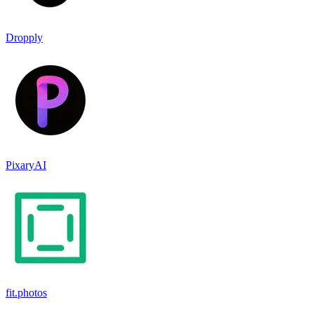
Dropply
PixaryAI
fit.photos