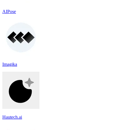
AIPose
Imagika
Hautech.ai