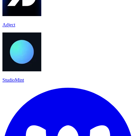
Adject
StudioMint