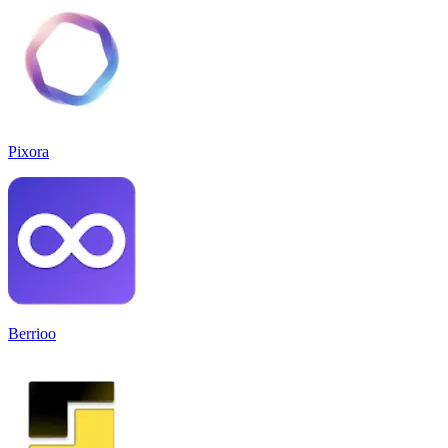
Pixora
Berrioo