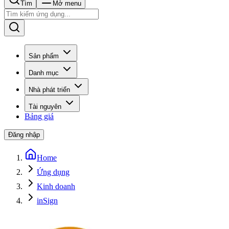
Tìm
Mở menu
Sản phẩm
Danh mục
Nhà phát triển
Tài nguyên
Bảng giá
Đăng nhập
Home
Ứng dụng
Kinh doanh
inSign