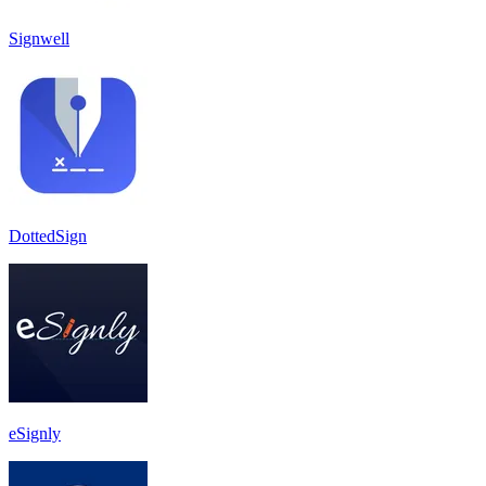
Signwell
DottedSign
eSignly