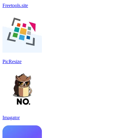
Freetools.site
PicResize
Imagator