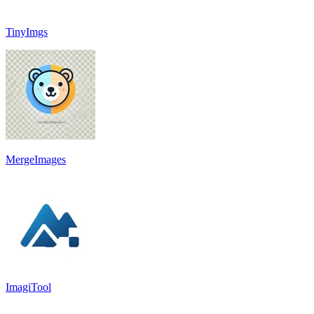
TinyImgs
MergeImages
ImagiTool