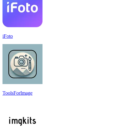
iFoto
ToolsForImage