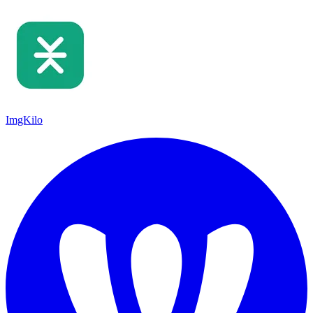
ImgKilo