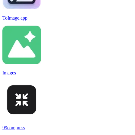
ToImage.app
Images
99compress