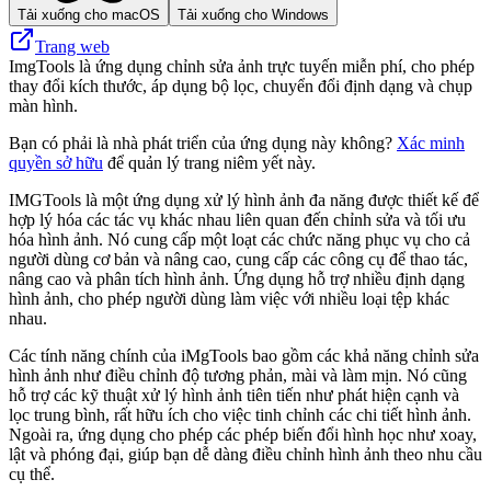
Tải xuống cho macOS
Tải xuống cho Windows
Trang web
ImgTools là ứng dụng chỉnh sửa ảnh trực tuyến miễn phí, cho phép
thay đổi kích thước, áp dụng bộ lọc, chuyển đổi định dạng và chụp
màn hình.
Bạn có phải là nhà phát triển của ứng dụng này không?
Xác minh
quyền sở hữu
để quản lý trang niêm yết này.
IMGTools là một ứng dụng xử lý hình ảnh đa năng được thiết kế để
hợp lý hóa các tác vụ khác nhau liên quan đến chỉnh sửa và tối ưu
hóa hình ảnh. Nó cung cấp một loạt các chức năng phục vụ cho cả
người dùng cơ bản và nâng cao, cung cấp các công cụ để thao tác,
nâng cao và phân tích hình ảnh. Ứng dụng hỗ trợ nhiều định dạng
hình ảnh, cho phép người dùng làm việc với nhiều loại tệp khác
nhau.
Các tính năng chính của iMgTools bao gồm các khả năng chỉnh sửa
hình ảnh như điều chỉnh độ tương phản, mài và làm mịn. Nó cũng
hỗ trợ các kỹ thuật xử lý hình ảnh tiên tiến như phát hiện cạnh và
lọc trung bình, rất hữu ích cho việc tinh chỉnh các chi tiết hình ảnh.
Ngoài ra, ứng dụng cho phép các phép biến đổi hình học như xoay,
lật và phóng đại, giúp bạn dễ dàng điều chỉnh hình ảnh theo nhu cầu
cụ thể.