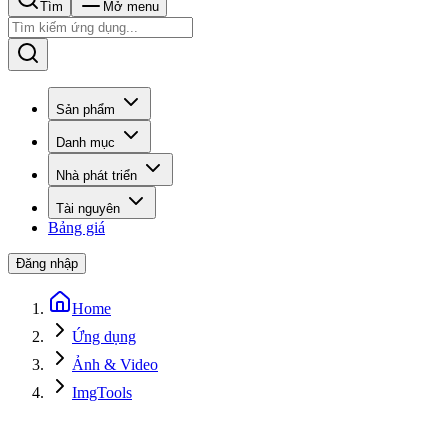
Tìm
Mở menu
Sản phẩm
Danh mục
Nhà phát triển
Tài nguyên
Bảng giá
Đăng nhập
Home
Ứng dụng
Ảnh & Video
ImgTools