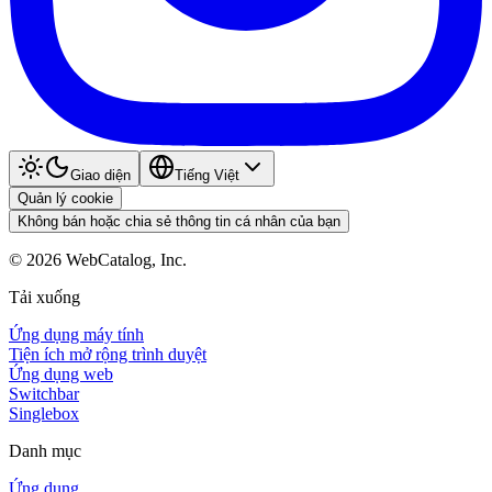
Giao diện
Tiếng Việt
Quản lý cookie
Không bán hoặc chia sẻ thông tin cá nhân của bạn
©
2026
WebCatalog, Inc.
Tải xuống
Ứng dụng máy tính
Tiện ích mở rộng trình duyệt
Ứng dụng web
Switchbar
Singlebox
Danh mục
Ứng dụng