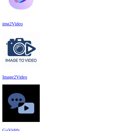
img2Video
Image2Video
GoVidify