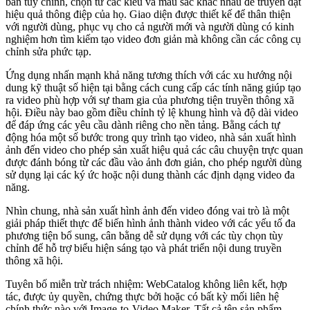
bản tùy chỉnh, chọn từ các kiểu và màu sắc khác nhau để truyền đạt
hiệu quả thông điệp của họ. Giao diện được thiết kế để thân thiện
với người dùng, phục vụ cho cả người mới và người dùng có kinh
nghiệm hơn tìm kiếm tạo video đơn giản mà không cần các công cụ
chỉnh sửa phức tạp.
Ứng dụng nhấn mạnh khả năng tương thích với các xu hướng nội
dung kỹ thuật số hiện tại bằng cách cung cấp các tính năng giúp tạo
ra video phù hợp với sự tham gia của phương tiện truyền thông xã
hội. Điều này bao gồm điều chỉnh tỷ lệ khung hình và độ dài video
để đáp ứng các yêu cầu dành riêng cho nền tảng. Bằng cách tự
động hóa một số bước trong quy trình tạo video, nhà sản xuất hình
ảnh đến video cho phép sản xuất hiệu quả các câu chuyện trực quan
được đánh bóng từ các đầu vào ảnh đơn giản, cho phép người dùng
sử dụng lại các ký ức hoặc nội dung thành các định dạng video đa
năng.
Nhìn chung, nhà sản xuất hình ảnh đến video đóng vai trò là một
giải pháp thiết thực để biến hình ảnh thành video với các yếu tố đa
phương tiện bổ sung, cân bằng dễ sử dụng với các tùy chọn tùy
chỉnh để hỗ trợ biểu hiện sáng tạo và phát triển nội dung truyền
thông xã hội.
Tuyên bố miễn trừ trách nhiệm: WebCatalog không liên kết, hợp
tác, được ủy quyền, chứng thực bởi hoặc có bất kỳ mối liên hệ
chính thức nào với Image-to-Video Maker. Tất cả tên sản phẩm,