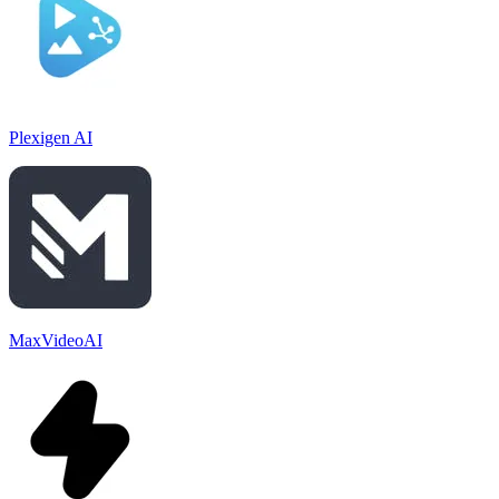
Plexigen AI
MaxVideoAI