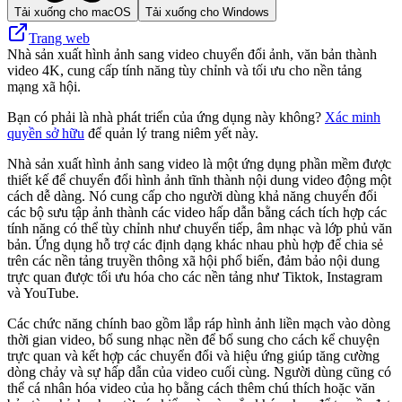
Tải xuống cho macOS
Tải xuống cho Windows
Trang web
Nhà sản xuất hình ảnh sang video chuyển đổi ảnh, văn bản thành
video 4K, cung cấp tính năng tùy chỉnh và tối ưu cho nền tảng
mạng xã hội.
Bạn có phải là nhà phát triển của ứng dụng này không?
Xác minh
quyền sở hữu
để quản lý trang niêm yết này.
Nhà sản xuất hình ảnh sang video là một ứng dụng phần mềm được
thiết kế để chuyển đổi hình ảnh tĩnh thành nội dung video động một
cách dễ dàng. Nó cung cấp cho người dùng khả năng chuyển đổi
các bộ sưu tập ảnh thành các video hấp dẫn bằng cách tích hợp các
tính năng có thể tùy chỉnh như chuyển tiếp, âm nhạc và lớp phủ văn
bản. Ứng dụng hỗ trợ các định dạng khác nhau phù hợp để chia sẻ
trên các nền tảng truyền thông xã hội phổ biến, đảm bảo nội dung
trực quan được tối ưu hóa cho các nền tảng như Tiktok, Instagram
và YouTube.
Các chức năng chính bao gồm lắp ráp hình ảnh liền mạch vào dòng
thời gian video, bổ sung nhạc nền để bổ sung cho cách kể chuyện
trực quan và kết hợp các chuyển đổi và hiệu ứng giúp tăng cường
dòng chảy và sự hấp dẫn của video cuối cùng. Người dùng cũng có
thể cá nhân hóa video của họ bằng cách thêm chú thích hoặc văn