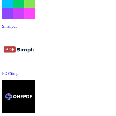
Smallpdf
PDFSimpli