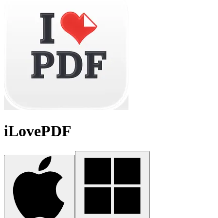
iLovePDF