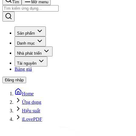
Tìm
Mở menu
Sản phẩm
Danh mục
Nhà phát triển
Tài nguyên
Bảng giá
Đăng nhập
Home
Ứng dụng
Hiệu suất
iLovePDF