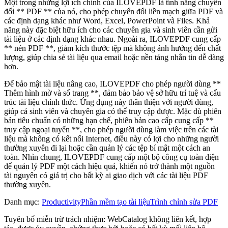
Một trong những lợi ích chính của ILOVEPDF là tính năng chuyển
đổi ** PDF ** của nó, cho phép chuyển đổi liền mạch giữa PDF và
các định dạng khác như Word, Excel, PowerPoint và Files. Khả
năng này đặc biệt hữu ích cho các chuyên gia và sinh viên cần gửi
tài liệu ở các định dạng khác nhau. Ngoài ra, ILOVEPDF cung cấp
** nén PDF **, giảm kích thước tệp mà không ảnh hưởng đến chất
lượng, giúp chia sẻ tài liệu qua email hoặc nền tảng nhắn tin dễ dàng
hơn.
Để bảo mật tài liệu nâng cao, ILOVEPDF cho phép người dùng **
Thêm hình mờ và số trang **, đảm bảo bảo vệ sở hữu trí tuệ và cấu
trúc tài liệu chính thức. Ứng dụng này thân thiện với người dùng,
giúp cả sinh viên và chuyên gia có thể truy cập được. Mặc dù phiên
bản tiêu chuẩn có những hạn chế, phiên bản cao cấp cung cấp **
truy cập ngoại tuyến **, cho phép người dùng làm việc trên các tài
liệu mà không có kết nối Internet, điều này có lợi cho những người
thường xuyên đi lại hoặc cần quản lý các tệp bí mật một cách an
toàn. Nhìn chung, ILOVEPDF cung cấp một bộ công cụ toàn diện
để quản lý PDF một cách hiệu quả, khiến nó trở thành một nguồn
tài nguyên có giá trị cho bất kỳ ai giao dịch với các tài liệu PDF
thường xuyên.
Danh mục
:
Productivity
Phần mềm tạo tài liệu
Trình chỉnh sửa PDF
Tuyên bố miễn trừ trách nhiệm: WebCatalog không liên kết, hợp