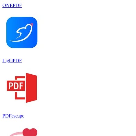
ONEPDF
LightPDF
PDFescape