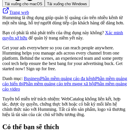
Tải xuống cho macOS
Tải xuống cho Windows
Trang web
Humming là ứng dụng giúp quản lý quảng cáo trên nhiều kênh từ
một nền tảng, hỗ trợ người dùng tiếp cận khách hàng dễ dàng hơn.
Bạn có phải là nhà phát triển của ứng dụng này không?
Xác minh
quyền sở hữu
để quản lý trang niêm yết này.
Get your ads everywhere so you can reach people anywhere.
Humming helps you manage ads across every channel from one
platform. Behind the scenes, an experienced team and some pretty
cool tech help ensure the best bang for your advertising buck. Get
started now! Sign up for free.
Danh mục
:
Business
Phần mềm quảng cáo đa kênh
Phần mềm quảng
cáo hiển thị
Phần mềm quảng cáo trên mạng xã hội
Phần mềm quảng
cáo video
Tuyên bố miễn trừ trách nhiệm: WebCatalog không liên kết, hợp
tác, được ủy quyền, chứng thực bởi hoặc có bất kỳ mối liên hệ
chính thức nào với Humming. Tất cả tên sản phẩm, logo và thương
hiệu là tài sản của các chủ sở hữu tương ứng.
Có thể bạn sẽ thích