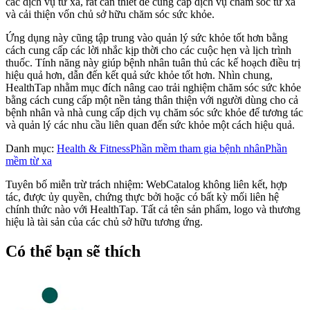
các dịch vụ từ xa, rất cần thiết để cung cấp dịch vụ chăm sóc từ xa
và cải thiện vốn chủ sở hữu chăm sóc sức khỏe.
Ứng dụng này cũng tập trung vào quản lý sức khỏe tốt hơn bằng
cách cung cấp các lời nhắc kịp thời cho các cuộc hẹn và lịch trình
thuốc. Tính năng này giúp bệnh nhân tuân thủ các kế hoạch điều trị
hiệu quả hơn, dẫn đến kết quả sức khỏe tốt hơn. Nhìn chung,
HealthTap nhằm mục đích nâng cao trải nghiệm chăm sóc sức khỏe
bằng cách cung cấp một nền tảng thân thiện với người dùng cho cả
bệnh nhân và nhà cung cấp dịch vụ chăm sóc sức khỏe để tương tác
và quản lý các nhu cầu liên quan đến sức khỏe một cách hiệu quả.
Danh mục
:
Health & Fitness
Phần mềm tham gia bệnh nhân
Phần
mềm từ xa
Tuyên bố miễn trừ trách nhiệm: WebCatalog không liên kết, hợp
tác, được ủy quyền, chứng thực bởi hoặc có bất kỳ mối liên hệ
chính thức nào với HealthTap. Tất cả tên sản phẩm, logo và thương
hiệu là tài sản của các chủ sở hữu tương ứng.
Có thể bạn sẽ thích