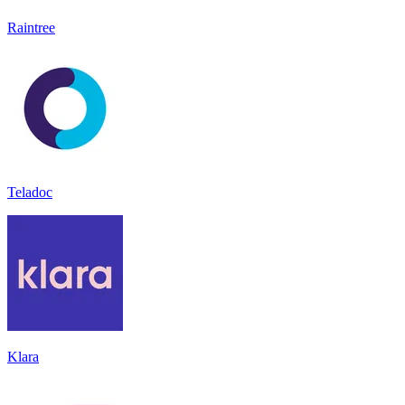
Raintree
Teladoc
Klara