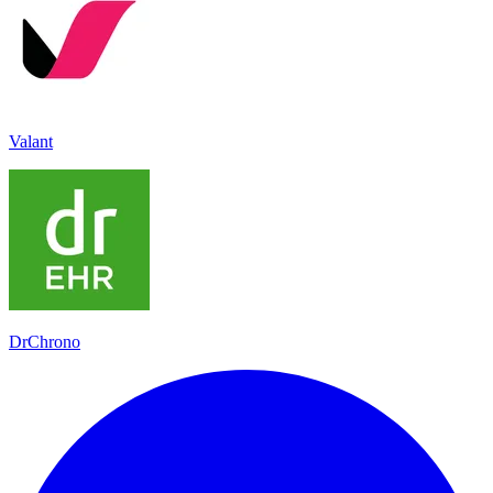
Valant
DrChrono