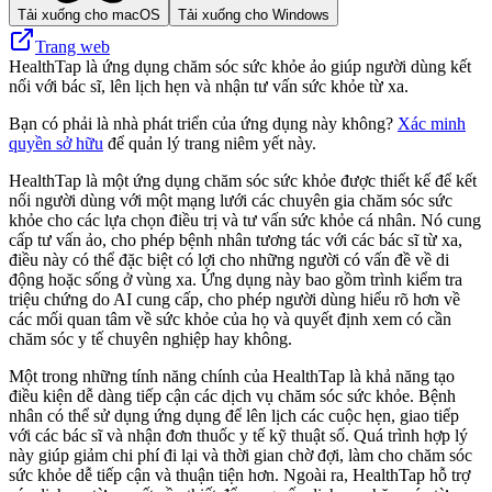
Tải xuống cho macOS
Tải xuống cho Windows
Trang web
HealthTap là ứng dụng chăm sóc sức khỏe ảo giúp người dùng kết
nối với bác sĩ, lên lịch hẹn và nhận tư vấn sức khỏe từ xa.
Bạn có phải là nhà phát triển của ứng dụng này không?
Xác minh
quyền sở hữu
để quản lý trang niêm yết này.
HealthTap là một ứng dụng chăm sóc sức khỏe được thiết kế để kết
nối người dùng với một mạng lưới các chuyên gia chăm sóc sức
khỏe cho các lựa chọn điều trị và tư vấn sức khỏe cá nhân. Nó cung
cấp tư vấn ảo, cho phép bệnh nhân tương tác với các bác sĩ từ xa,
điều này có thể đặc biệt có lợi cho những người có vấn đề về di
động hoặc sống ở vùng xa. Ứng dụng này bao gồm trình kiểm tra
triệu chứng do AI cung cấp, cho phép người dùng hiểu rõ hơn về
các mối quan tâm về sức khỏe của họ và quyết định xem có cần
chăm sóc y tế chuyên nghiệp hay không.
Một trong những tính năng chính của HealthTap là khả năng tạo
điều kiện dễ dàng tiếp cận các dịch vụ chăm sóc sức khỏe. Bệnh
nhân có thể sử dụng ứng dụng để lên lịch các cuộc hẹn, giao tiếp
với các bác sĩ và nhận đơn thuốc y tế kỹ thuật số. Quá trình hợp lý
này giúp giảm chi phí đi lại và thời gian chờ đợi, làm cho chăm sóc
sức khỏe dễ tiếp cận và thuận tiện hơn. Ngoài ra, HealthTap hỗ trợ