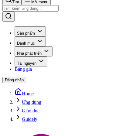
Tìm
Mở menu
Sản phẩm
Danh mục
Nhà phát triển
Tài nguyên
Bảng giá
Đăng nhập
Home
Ứng dụng
Giáo dục
Guidely