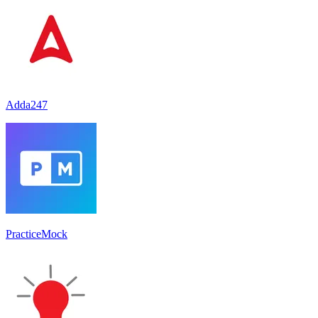
Adda247
PracticeMock