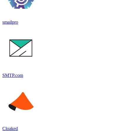
smailpro
SMTP.com
Cloaked