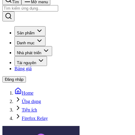
Tìm
Mở menu
Sản phẩm
Danh mục
Nhà phát triển
Tài nguyên
Bảng giá
Đăng nhập
Home
Ứng dụng
Tiện ích
Firefox Relay