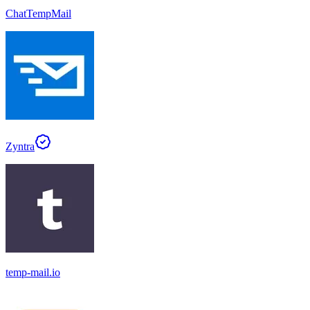
ChatTempMail
Zyntra
temp-mail.io