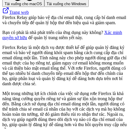
Tải xuống cho macOS
Tải xuống cho Windows
Trang web
Firefox Relay giúp bảo vệ địa chỉ email thật, cung cấp bí danh email
và chuyển tiếp để quản lý hộp thư đến hiệu quả và giảm spam.
Bạn có phải là nhà phát triển của ứng dụng này không?
Xác minh
quyền sở hữu
để quản lý trang niêm yết này.
Firefox Relay là một dịch vụ được thiết kế để giúp quản lý đăng ký
email và bảo vệ người dùng khỏi spam bằng cách cung cấp địa chỉ
email dùng một lần. Tính năng này cho phép người dùng giữ địa chỉ
email thực của họ riêng tư, giảm nguy cơ email không mong muốn
và cải thiện bảo mật email tổng thể. Với rơle Firefox, người dùng có
thể tạo nhiều bí danh chuyển tiếp email đến hộp thư đến chính của
họ, giúp phân loại và quản lý đăng ký dễ dàng hơn dựa trên nơi bí
danh được chia sẻ.
Một trong những lợi ích chính của việc sử dụng rơle Firefox là khả
năng tăng cường quyền riêng tư và giảm sự lộn xộn trong hộp thư
đến. Bằng cách sử dụng địa chỉ email dùng một lần, người dùng có
thể tránh chia sẻ email cá nhân của họ với các dịch vụ mà họ không
hoàn toàn tin tưởng, từ đó giảm thiểu rủi ro nhận thư rác. Ngoài ra,
dịch vụ giúp người dùng theo dõi dịch vụ nào có địa chỉ email của
họ, giúp quản lý đăng ký dễ dàng hơn và thu hồi quyền truy cập nếu