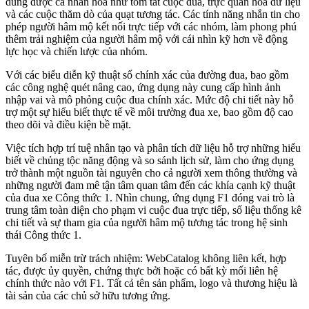
dung được cá nhân hóa như tóm tắt cuộc đua, trực quan hóa dữ liệu
và các cuộc thăm dò của quạt tương tác. Các tính năng nhắn tin cho
phép người hâm mộ kết nối trực tiếp với các nhóm, làm phong phú
thêm trải nghiệm của người hâm mộ với cái nhìn kỹ hơn về động
lực học và chiến lược của nhóm.
Với các biểu diễn kỹ thuật số chính xác của đường đua, bao gồm
các công nghệ quét nâng cao, ứng dụng này cung cấp hình ảnh
nhập vai và mô phỏng cuộc đua chính xác. Mức độ chi tiết này hỗ
trợ một sự hiểu biết thực tế về môi trường đua xe, bao gồm độ cao
theo dõi và điều kiện bề mặt.
Việc tích hợp trí tuệ nhân tạo và phân tích dữ liệu hỗ trợ những hiểu
biết về chủng tộc năng động và so sánh lịch sử, làm cho ứng dụng
trở thành một nguồn tài nguyên cho cả người xem thông thường và
những người đam mê tận tâm quan tâm đến các khía cạnh kỹ thuật
của đua xe Công thức 1. Nhìn chung, ứng dụng F1 đóng vai trò là
trung tâm toàn diện cho phạm vi cuộc đua trực tiếp, số liệu thống kê
chi tiết và sự tham gia của người hâm mộ tương tác trong hệ sinh
thái Công thức 1.
Tuyên bố miễn trừ trách nhiệm: WebCatalog không liên kết, hợp
tác, được ủy quyền, chứng thực bởi hoặc có bất kỳ mối liên hệ
chính thức nào với F1. Tất cả tên sản phẩm, logo và thương hiệu là
tài sản của các chủ sở hữu tương ứng.