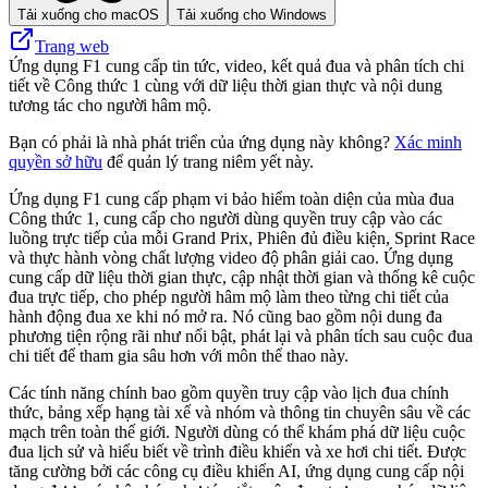
Tải xuống cho macOS
Tải xuống cho Windows
Trang web
Ứng dụng F1 cung cấp tin tức, video, kết quả đua và phân tích chi
tiết về Công thức 1 cùng với dữ liệu thời gian thực và nội dung
tương tác cho người hâm mộ.
Bạn có phải là nhà phát triển của ứng dụng này không?
Xác minh
quyền sở hữu
để quản lý trang niêm yết này.
Ứng dụng F1 cung cấp phạm vi bảo hiểm toàn diện của mùa đua
Công thức 1, cung cấp cho người dùng quyền truy cập vào các
luồng trực tiếp của mỗi Grand Prix, Phiên đủ điều kiện, Sprint Race
và thực hành vòng chất lượng video độ phân giải cao. Ứng dụng
cung cấp dữ liệu thời gian thực, cập nhật thời gian và thống kê cuộc
đua trực tiếp, cho phép người hâm mộ làm theo từng chi tiết của
hành động đua xe khi nó mở ra. Nó cũng bao gồm nội dung đa
phương tiện rộng rãi như nổi bật, phát lại và phân tích sau cuộc đua
chi tiết để tham gia sâu hơn với môn thể thao này.
Các tính năng chính bao gồm quyền truy cập vào lịch đua chính
thức, bảng xếp hạng tài xế và nhóm và thông tin chuyên sâu về các
mạch trên toàn thế giới. Người dùng có thể khám phá dữ liệu cuộc
đua lịch sử và hiểu biết về trình điều khiển và xe hơi chi tiết. Được
tăng cường bởi các công cụ điều khiển AI, ứng dụng cung cấp nội