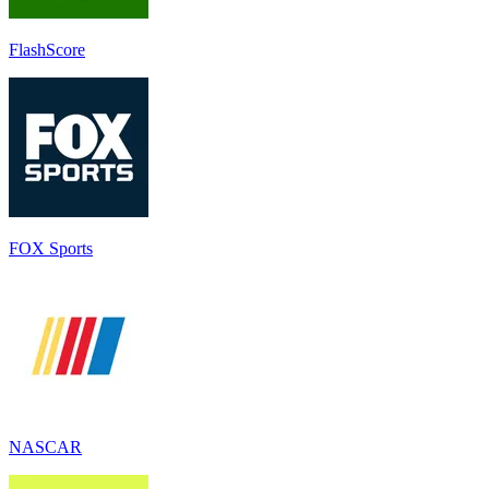
FlashScore
FOX Sports
NASCAR